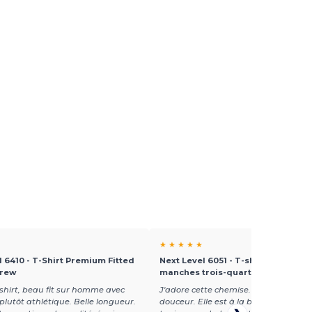
★ ★ ★ ★ ★
l 6410 - T-Shirt Premium Fitted
Next Level 6051 - T-shirt raglan un
Crew
manches trois-quarts en tri-blen
shirt, beau fit sur homme avec
J'adore cette chemise. Mon client ad
 plutôt athlétique. Belle longueur.
douceur. Elle est à la bonne taille. L