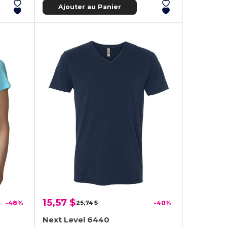
Ajouter au Panier
15,57 $
-48%
25,74 $
-40%
Next Level 6440