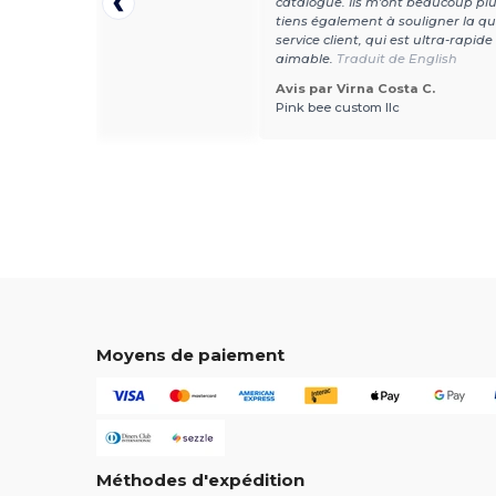
catalogue. Ils m'ont beaucoup plu,
tiens également à souligner la qu
service client, qui est ultra-rapide 
aimable.
Traduit de English
Avis par Virna Costa C.
r Rachel L.
Pink bee custom llc
Moyens de paiement
Méthodes d'expédition