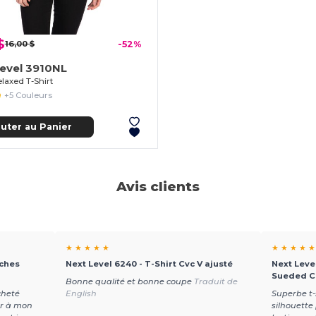
$
16,00 $
-52%
evel 3910NL
laxed T-Shirt
+5 Couleurs
outer au Panier
Avis clients
★ ★ ★ ★ ★
★ ★ ★ ★ ★
nches
Next Level 6240 - T-Shirt Cvc V ajusté
Next Leve
Sueded 
Bonne qualité et bonne coupe
Traduit de
cheté
English
Superbe t-
er à mon
silhouette