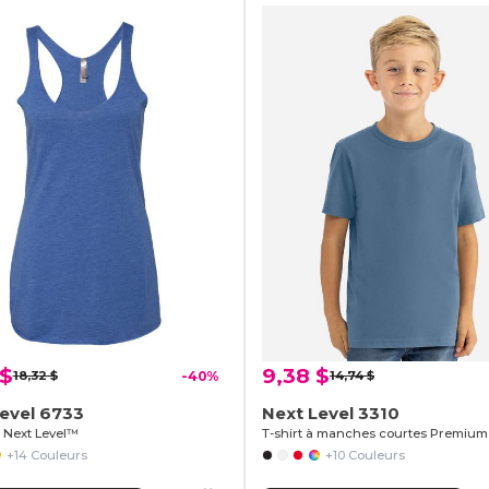
 $
9,38 $
18,32 $
-40%
14,74 $
evel 6733
Next Level 3310
 Next Level™
+14 Couleurs
+10 Couleurs