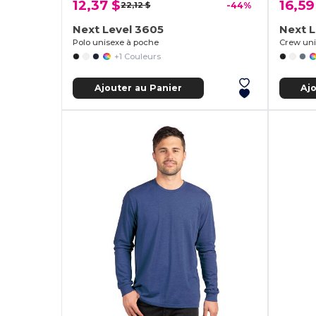
12,37 $
16,59
22,12 $
-44%
Next Level 3605
Next L
Polo unisexe à poche
+1 Couleurs
Ajouter au Panier
Aj