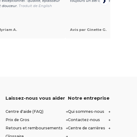
t exceptionnel : qualité, épaisseur
toujours un bel aspect.
Traduit de En
et douceur.
Traduit de English
Myriam A.
Avis par Ginette G.
Laissez-nous vous aider
Notre entreprise
Centre d'aide (FAQ)
Qui sommes-nous
Prix de Gros
Contactez-nous
Retours et remboursements
Centre de carrières
Glossaire