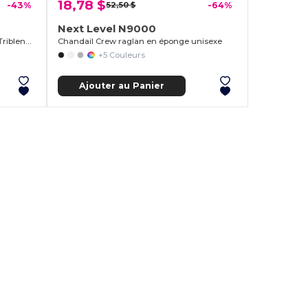
18,78 $
-43%
52,50 $
-64%
Next Level N9000
Chandail Crew à manches longues Triblend pour homme
Chandail Crew raglan en éponge unisexe
+5 Couleurs
Ajouter au Panier