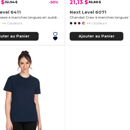
 $
21,13 $
32,94 $
-50%
36,88 $
evel 6411
Next Level 6071
Crew unisexe à manches longues en suédine
+4 Couleurs
+4 Couleurs
outer au Panier
Ajouter au Panier