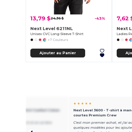
13,79 $
7,62 
24,36 $
-43%
Next Level 6211NL
Next L
Unisex CVC Long-Sleeve T-Shirt
Ladies Re
+7 Couleurs
Ajouter au Panier
Aj
★ ★
★ ★ ★ ★ ★
vel 6610 - T-shirt Confort Coton-
Next Level 3600 - T-shirt à ma
ter Premium
courtes Premium Crew
son nom en avant et en arrière
C'est mon premier achat, et j'ai a
quelques modèles pour les ajout