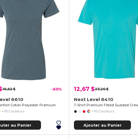
$
12,67 $
16,62 $
-60%
23,26 $
evel 6610
Next Level 6410
Confort Coton-Polyester Premium
T-Shirt Premium Fitted Sueded Cre
+18 Couleurs
+16 Couleurs
outer au Panier
Ajouter au Panier