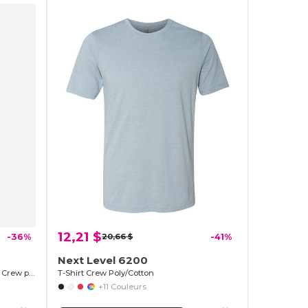
12,21 $
-36%
20,66 $
-41%
Next Level 6200
T-shirt à manches courtes Premium Crew pour jeunes
T-Shirt Crew Poly/Cotton
+11 Couleurs