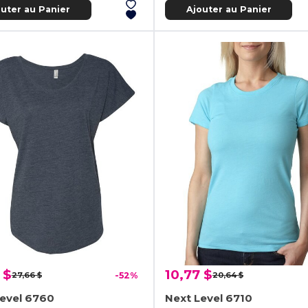
outer au Panier
Ajouter au Panier
 $
10,77 $
27,66 $
-52%
20,64 $
Level 6760
Next Level 6710