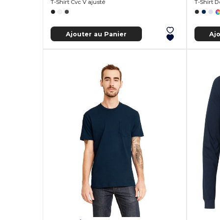
T-Shirt Cvc V ajusté
T-Shirt 
Ajouter au Panier
Aj