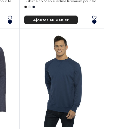
T-Shirt Next Level™ - Crew tri-blend pour femmes
T-shirt à col V en suédine Premium pour homme
Ajouter au Panier