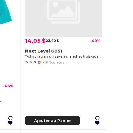
14,05 $
23,40 $
-40%
Next Level 6051
T-shirt raglan unisexe à manches trois-quarts en tri-blende
+19 Couleurs
-46%
w
Ajouter au Panier