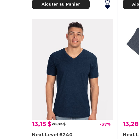
Ajouter au Panier
Aj
13,15 $
13,28
20,82 $
-37%
Next Level 6240
Next 