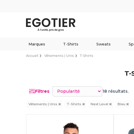
Marques
T-Shirts
Sweats
Sp
Accueil
Vêtements | Unis
T-Shirts
T-
Trier par
Filtres
18 résultats.
Vêtements | Unis
T-Shirts
Next Level
Bleu