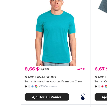
8,66 $
6,67 
15,20 $
-43%
Next Level 3600
Next L
T-shirt à manches courtes Premium Crew
T-shirt 
+38 Couleurs
Ajouter au Panier
Aj