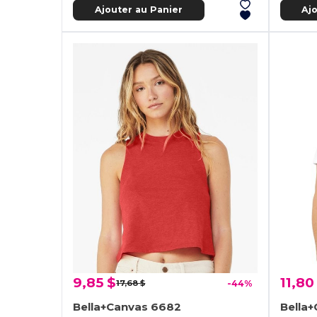
Ajouter au Panier
Aj
9,85 $
11,80
17,68 $
-44%
Bella+Canvas 6682
Bella