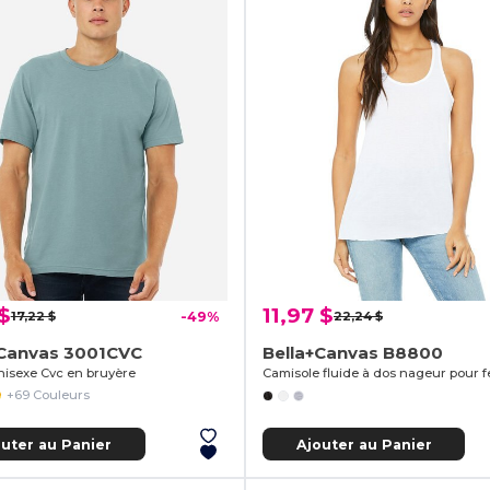
$
11,97 $
17,22 $
-49%
22,24 $
+Canvas 3001CVC
Bella+Canvas B8800
unisexe Cvc en bruyère
Camisole fluide à dos nageur pour
+69 Couleurs
outer au Panier
Ajouter au Panier