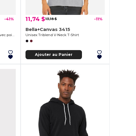
11,74 $
-41%
13,18 $
-11%
Bella+Canvas 3415
T-shirt musclé fluide pour femmes avec poignet roulé
Unisex Triblend V-Neck T-Shirt
Ajouter au Panier