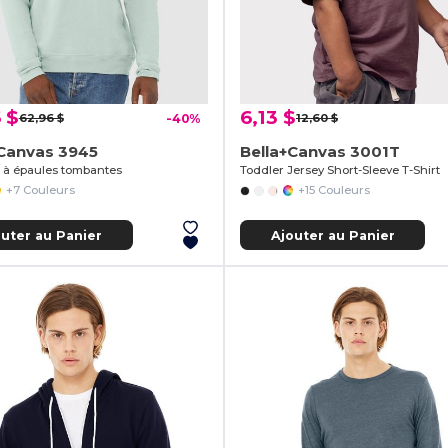
 $
6,13 $
62,96 $
-40%
12,60 $
+Canvas 3945
Bella+Canvas 3001T
 à épaules tombantes
Toddler Jersey Short-Sleeve T-Shirt
+7 Couleurs
+15 Couleurs
outer au Panier
Ajouter au Panier