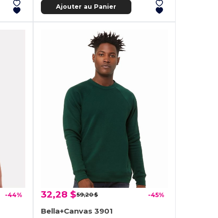
Ajouter au Panier
32,28 $
-44%
59,20 $
-45%
Bella+Canvas 3901