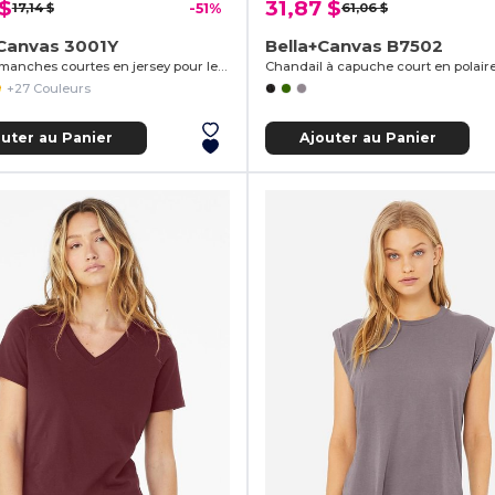
 $
31,87 $
17,14 $
-51%
61,06 $
+Canvas 3001Y
Bella+Canvas B7502
T-shirt à manches courtes en jersey pour les jeunes
+27 Couleurs
outer au Panier
Ajouter au Panier