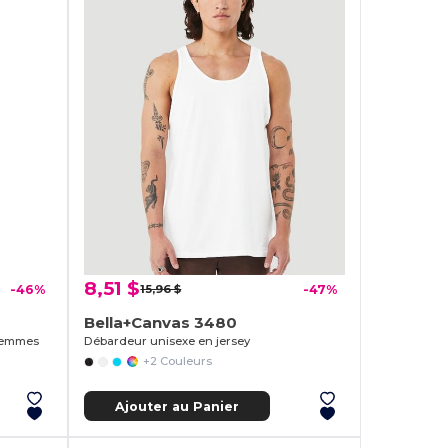
8,51 $
-46%
15,96 $
-47%
Bella+Canvas 3480
 femmes
Débardeur unisexe en jersey
+2 Couleurs
Ajouter au Panier