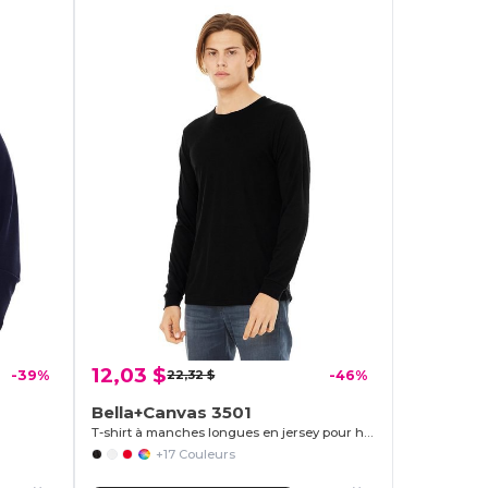
12,03 $
-39%
22,32 $
-46%
Bella+Canvas 3501
T-shirt à manches longues en jersey pour hommes
+17 Couleurs