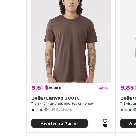
8,61 $
8,83 
16,96 $
-49%
Bella+Canvas 3001C
Bella
T-shirt à manches courtes en jersey
T-Shirt 
+59 Couleurs
Ajouter au Panier
Aj