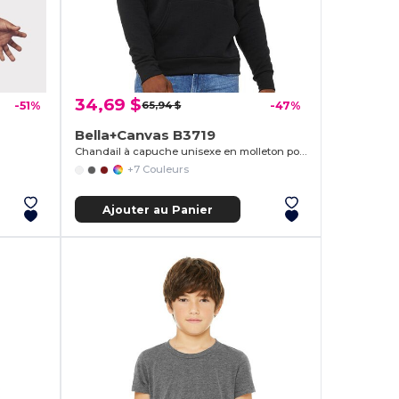
34,69 $
-51%
65,94 $
-47%
Bella+Canvas B3719
Chandail à capuche unisexe en molleton polycoton
+7 Couleurs
Ajouter au Panier