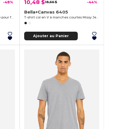
10,48 $
-48%
18,66 $
-44%
Bella+Canvas 6405
Chandail à capuche court en polaire pour femme
T-shirt col en V à manches courtes Missy Jersey
Ajouter au Panier