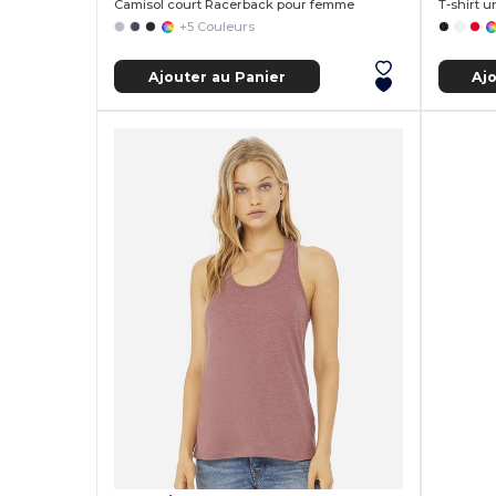
Camisol court Racerback pour femme
+5 Couleurs
Ajouter au Panier
Aj