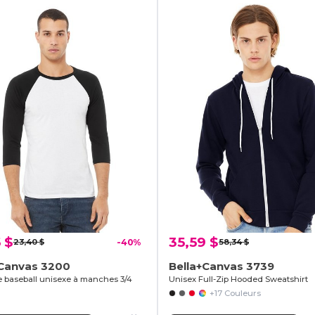
 $
35,59 $
23,40 $
-40%
58,34 $
+Canvas 3200
Bella+Canvas 3739
de baseball unisexe à manches 3/4
Unisex Full-Zip Hooded Sweatshirt
+17 Couleurs