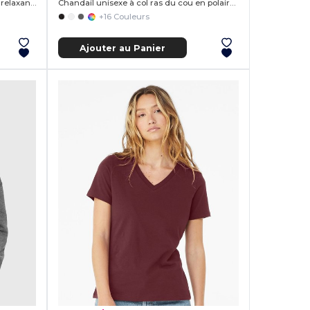
T-shirt à manches courtes en jersey relaxant Missy's
Chandail unisexe à col ras du cou en polaire éponge
+16 Couleurs
Ajouter au Panier