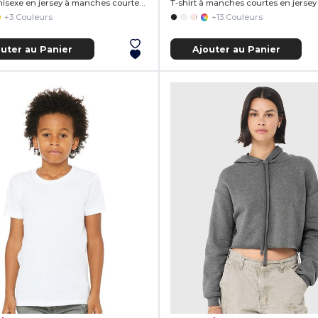
T-shirt unisexe en jersey à manches courtes et col en V
+3 Couleurs
+13 Couleurs
outer au Panier
Ajouter au Panier