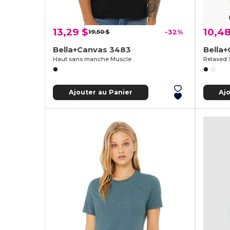
13,29 $
10,48
19,50 $
-32%
Bella+Canvas 3483
Bella
Haut sans manche Muscle
Relaxed 
Ajouter au Panier
Aj