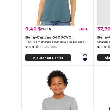
9,40 $
37,76
17,58 $
-47%
Bella+Canvas 6400CVC
Bella
T-Shirt à manches courtes Ladies Relaxed Heather Cvc
Chandail
+7 Couleurs
Ajouter au Panier
Aj