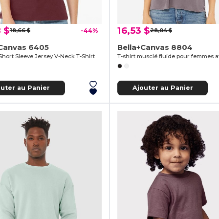
 $
16,53 $
18,66 $
-44%
28,04 $
+Canvas 6405
Bella+Canvas 8804
Short Sleeve Jersey V-Neck T-Shirt
outer au Panier
Ajouter au Panier