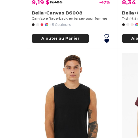
9,19 $
8,34
17,48 $
-47%
Bella+Canvas B6008
Bella
Camisole Racerback en jersey pour femme
+5 Couleurs
Ajouter au Panier
Aj