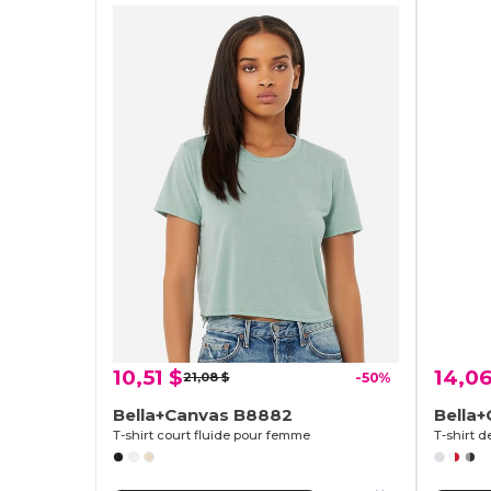
10,51 $
14,06
21,08 $
-50%
Bella+Canvas B8882
Bella
T-shirt court fluide pour femme
T-shirt 