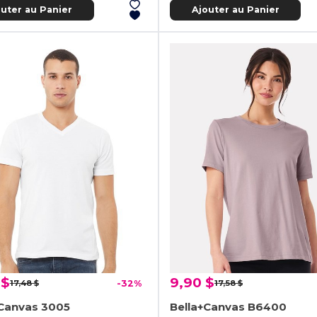
outer au Panier
Ajouter au Panier
 $
9,90 $
17,48 $
-32%
17,58 $
+Canvas 3005
Bella+Canvas B6400