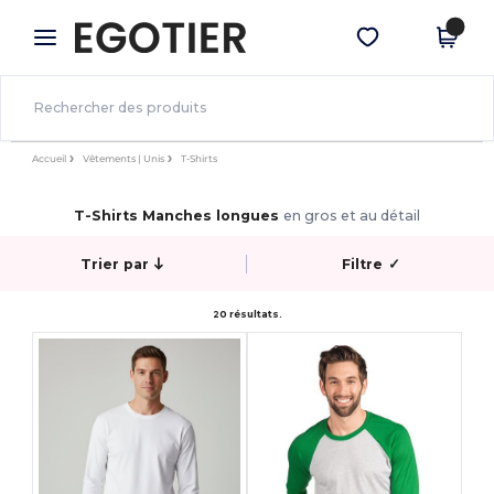
×
Appli Egotier
Obtenir l'appli
Meilleurs prix sur l’app !
Accueil
Vêtements | Unis
T-Shirts
T-Shirts Manches longues
en gros et au détail
Trier par
Filtre
✓
20 résultats.