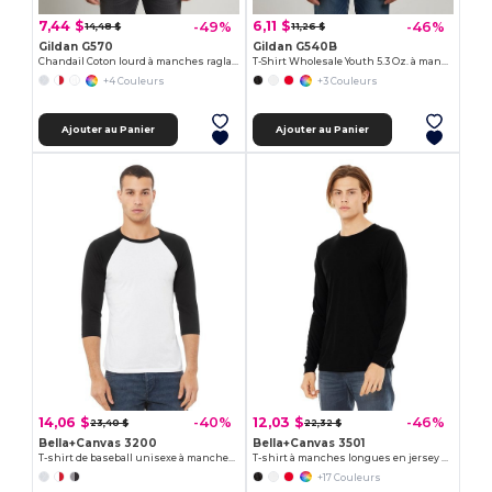
7,44 $
6,11 $
-49%
-46%
14,48 $
11,26 $
Gildan G570
Gildan G540B
Chandail Coton lourd à manches raglan ¾
T-Shirt Wholesale Youth 5.3 Oz. à manches longues
+4 Couleurs
+3 Couleurs
Ajouter au Panier
Ajouter au Panier
14,06 $
12,03 $
-40%
-46%
23,40 $
22,32 $
Bella+Canvas 3200
Bella+Canvas 3501
T-shirt de baseball unisexe à manches 3/4
T-shirt à manches longues en jersey pour hommes
+17 Couleurs