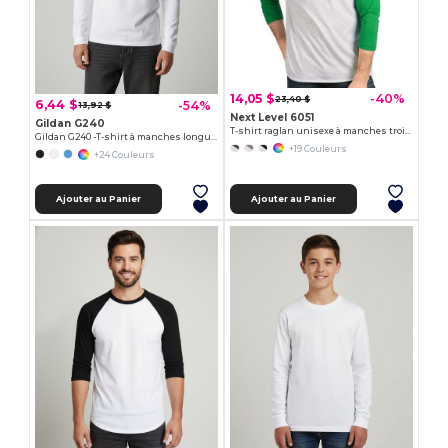
14,05 $
-40%
23,40 $
6,44 $
-54%
13,92 $
Next Level 6051
Gildan G240
T-shirt raglan unisexe à manches trois-quarts en tri-blende
Gildan G240 -T-shirt à manches longues en coton| Wordans
+19 Couleurs
+24 Couleurs
Ajouter au Panier
Ajouter au Panier