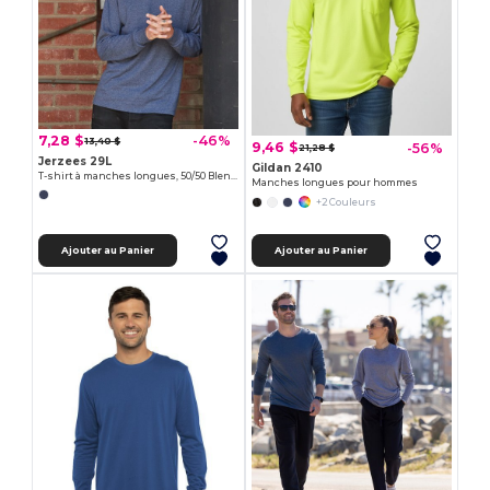
7,28 $
-46%
13,40 $
9,46 $
-56%
21,28 $
Jerzees 29L
Gildan 2410
T-shirt à manches longues, 50/50 Blend™ épais, 5,6 oz
Manches longues pour hommes
+2 Couleurs
Ajouter au Panier
Ajouter au Panier