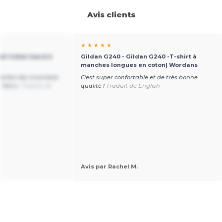
Avis clients
★ ★ ★ ★ ★
il Coton lourd à
Gildan G240 - Gildan G240 -T-shirt à
manches longues en coton| Wordans
atisfait des chandails
C'est super confortable et de très bonne
. Merci.
Traduit de
qualité !
Traduit de English
Avis par Rachel M.