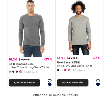
13,79 $
-43%
24,36 $
16,26 $
-37%
25,80 $
Next Level 6211NL
Bella+Canvas 3513
Unisex CVC Long-Sleeve T-Shirt
Unisex Triblend Long-Sleeve T-Shirt
+7 Couleurs
+6 Couleurs
Ajouter au Panier
Ajouter au Panier
Affichage De Tous Les Produits.