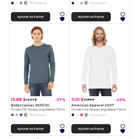
+11 Couleurs
+5 Couleurs
Ajouter au Panier
Ajouter au Panier
13,88 $
11,10 $
-37%
-49%
22,04 $
21,98 $
Bella+Canvas 3501CVC
American Apparel 2007
Unisex CVC Jersey Long-Sleeve T-Shirt
Unisex Fine Jersey Long-Sleeve T-Shirt
+9 Couleurs
+2 Couleurs
Ajouter au Panier
Ajouter au Panier