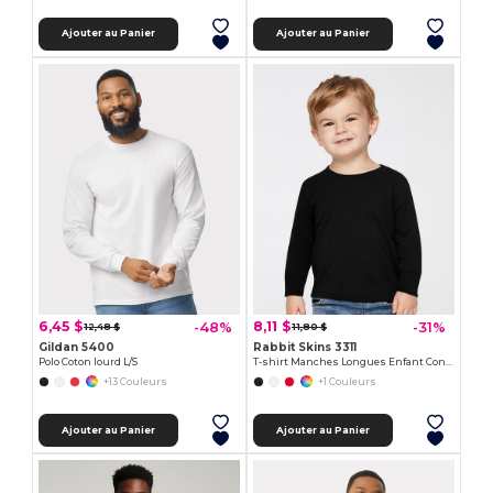
Ajouter au Panier
Ajouter au Panier
6,45 $
8,11 $
-48%
-31%
12,48 $
11,80 $
Gildan 5400
Rabbit Skins 3311
Polo Coton lourd L/S
T-shirt Manches Longues Enfant Confort Jersey
+13 Couleurs
+1 Couleurs
Ajouter au Panier
Ajouter au Panier