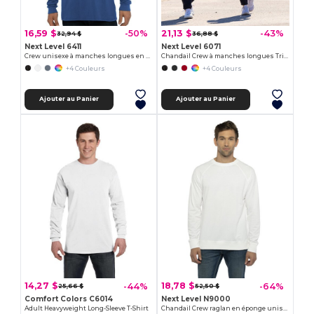
16,59 $
21,13 $
-50%
-43%
32,94 $
36,88 $
Next Level 6411
Next Level 6071
Crew unisexe à manches longues en suédine
Chandail Crew à manches longues Triblend pour homme
+4 Couleurs
+4 Couleurs
Ajouter au Panier
Ajouter au Panier
14,27 $
18,78 $
-44%
-64%
25,66 $
52,50 $
Comfort Colors C6014
Next Level N9000
Adult Heavyweight Long-Sleeve T-Shirt
Chandail Crew raglan en éponge unisexe