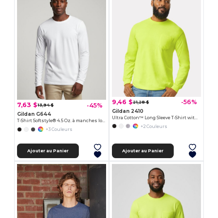
9,46 $
-56%
21,28 $
7,63 $
-45%
13,94 $
Gildan 2410
Gildan G644
Ultra Cotton™ Long Sleeve T-Shirt with a Pocket
T-Shirt Softstyle® 4.5 Oz. à manches longues
+2 Couleurs
+3 Couleurs
Ajouter au Panier
Ajouter au Panier