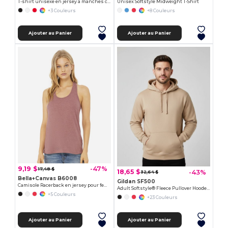
T-shirt unisexe en jersey à manches courtes et col en V
Unisex Softstyle Midweight T-Shirt
+3 Couleurs
+8 Couleurs
Ajouter au Panier
Ajouter au Panier
9,19 $
-47%
17,48 $
18,65 $
-43%
32,64 $
Bella+Canvas B6008
Gildan SF500
Camisole Racerback en jersey pour femme
Adult Softstyle® Fleece Pullover Hooded Sweatshirt
+5 Couleurs
+23 Couleurs
Ajouter au Panier
Ajouter au Panier