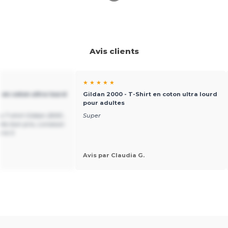
Avis clients
★ ★ ★ ★ ★
 en coton ultra lourd
Gildan 2000 - T-Shirt en coton ultra lourd
pour adultes
es T-shirt Gildan 2000 ,
Super
rès bon prix, Livraison
rre S
Avis par Claudia G.