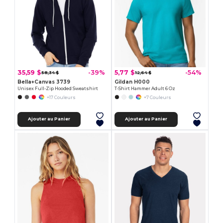
35,59 $
5,77 $
-39%
-54%
58,34 $
12,64 $
Bella+Canvas 3739
Gildan H000
Unisex Full-Zip Hooded Sweatshirt
T-Shirt Hammer Adult 6 Oz
+17 Couleurs
+7 Couleurs
Ajouter au Panier
Ajouter au Panier