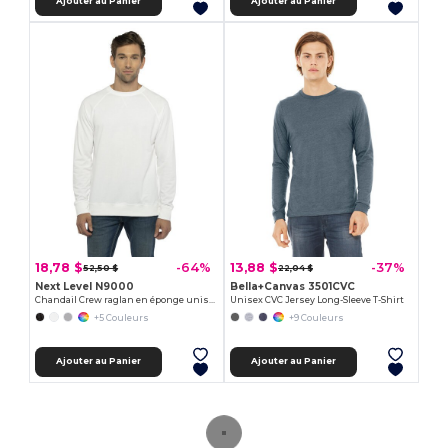
Ajouter au Panier
Ajouter au Panier
18,78 $
13,88 $
-64%
-37%
52,50 $
22,04 $
Next Level N9000
Bella+Canvas 3501CVC
Chandail Crew raglan en éponge unisexe
Unisex CVC Jersey Long-Sleeve T-Shirt
+5 Couleurs
+9 Couleurs
Ajouter au Panier
Ajouter au Panier