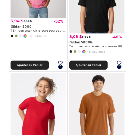
3,94 $
-52%
8,14 $
Gildan 2000
T-Shirt en coton ultra lourd pour adultes
3,08 $
-48%
+48 Couleurs
5,92 $
Gildan 5000B
T-shirt en coton épais pour jeunes 8,8 oz
+37 Couleurs
Ajouter au Panier
Ajouter au Panier