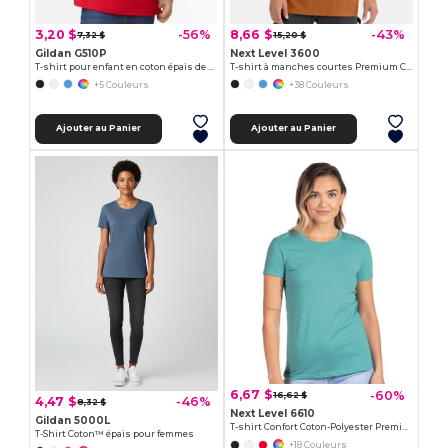
3,20 $
8,66 $
-56%
-43%
7,32 $
15,20 $
Gildan G510P
Next Level 3600
T-shirt pour enfant en coton épais de 5,3 oz
T-shirt à manches courtes Premium Crew
+5 Couleurs
+38 Couleurs
Ajouter au Panier
Ajouter au Panier
6,67 $
-60%
16,62 $
4,47 $
-46%
8,32 $
Next Level 6610
Gildan 5000L
T-shirt Confort Coton-Polyester Premium
T-Shirt Coton™ épais pour femmes
+18 Couleurs