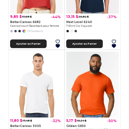
9,85 $
13,15 $
-44%
-37%
17,68 $
20,82 $
Bella+Canvas 6682
Next Level 6240
Camisol court Racerback pour femme
T-Shirt Cvc V ajusté
+5 Couleurs
Ajouter au Panier
Ajouter au Panier
11,80 $
5,17 $
-32%
-50%
17,48 $
10,24 $
Bella+Canvas 3005
Gildan G650