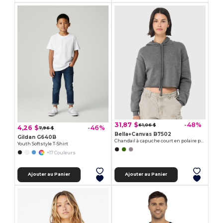
31,87 $
-48%
61,06 $
4,26 $
-46%
7,96 $
Bella+Canvas B7502
Gildan G640B
Chandail à capuche court en polaire pour femme
Youth Softstyle T-Shirt
+17 Couleurs
Ajouter au Panier
Ajouter au Panier