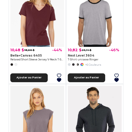
10,48 $
10,82 $
-44%
-46%
18,66 $
20,14 $
Bella+Canvas 6405
Next Level 3604
Relaxed Short Sleeve Jersey V-Neck T-Shirt
T-Shirt unisexe Ringer
+6 Couleurs
Ajouter au Panier
Ajouter au Panier