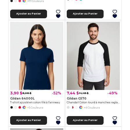
+17 Couleurs
Ajouter au Panier
Ajouter au Panier
3,90 $
7,44 $
-52%
-49%
8,08 $
14,48 $
Gildan 64000L
Gildan G570
T-shirt ajusté en coton filé à l'anneau
Chandail Coton lourd à manches raglan ¾
+5 Couleurs
+4 Couleurs
Ajouter au Panier
Ajouter au Panier