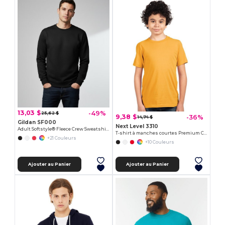
13,03 $
-49%
25,62 $
9,38 $
-36%
14,74 $
Gildan SF000
Next Level 3310
Adult Softstyle® Fleece Crew Sweatshirt
T-shirt à manches courtes Premium Crew pour jeunes
+21 Couleurs
+10 Couleurs
Ajouter au Panier
Ajouter au Panier