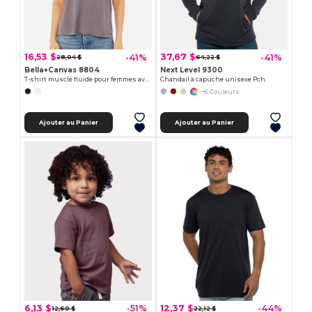
16,53 $
37,67 $
-41%
-41%
28,04 $
64,22 $
Bella+Canvas 8804
Next Level 9300
T-shirt musclé fluide pour femmes avec poignet roulé
Chandail à capuche unisexe Pch
+6 Couleurs
Ajouter au Panier
Ajouter au Panier
6,13 $
12,37 $
-51%
-44%
12,60 $
22,12 $