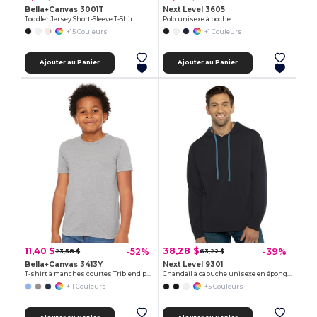
Bella+Canvas 3001T
Next Level 3605
Toddler Jersey Short-Sleeve T-Shirt
Polo unisexe à poche
+15 Couleurs
+1 Couleurs
Ajouter au Panier
Ajouter au Panier
11,40 $
38,28 $
-52%
-39%
23,58 $
63,22 $
Bella+Canvas 3413Y
Next Level 9301
T-shirt à manches courtes Triblend pour jeune
Chandail à capuche unisexe en éponge française
+11 Couleurs
+5 Couleurs