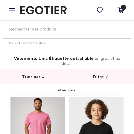
×
Appli Egotier
Obtenir l'appli
Meilleurs prix sur l’app !
Accueil
Vêtements | Unis
Vêtements Unis Étiquette détachable
en gros et au
détail
Trier par
Filtre
✓
43 résultats.