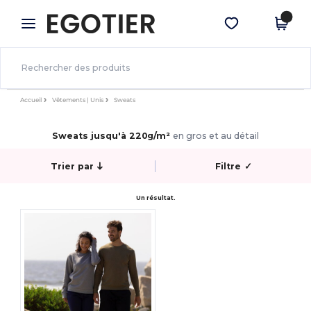
×
Appli Egotier
Obtenir l'appli
Meilleurs prix sur l’app !
Accueil
Vêtements | Unis
Sweats
Sweats jusqu'à 220g/m²
en gros et au détail
Trier par
Filtre
✓
Un résultat.