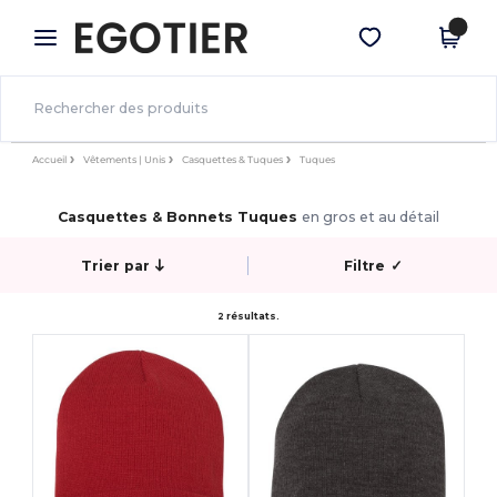
×
Appli Egotier
Obtenir l'appli
Meilleurs prix sur l’app !
Accueil
Vêtements | Unis
Casquettes & Tuques
Tuques
Casquettes & Bonnets Tuques
en gros et au détail
Trier par
Filtre
✓
2 résultats.