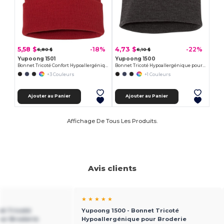
5,58 $
4,73 $
-18%
-22%
6,80 $
6,10 $
Yupoong 1501
Yupoong 1500
Bonnet Tricoté Confort Hypoallergénique
Bonnet Tricoté Hypoallergénique pour Broderie
+3 Couleurs
+1 Couleurs
Ajouter au Panier
Ajouter au Panier
Affichage De Tous Les Produits.
Avis clients
★ ★ ★ ★ ★
et Tricoté
Yupoong 1500 - Bonnet Tricoté
our Broderie
Hypoallergénique pour Broderie