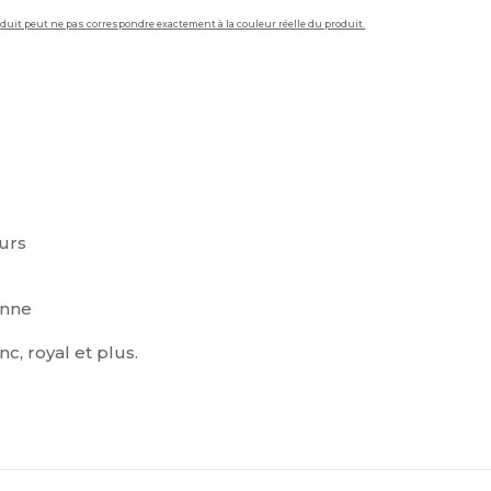
roduit peut ne pas correspondre exactement à la couleur réelle du produit.
eurs
enne
nc, royal et plus.