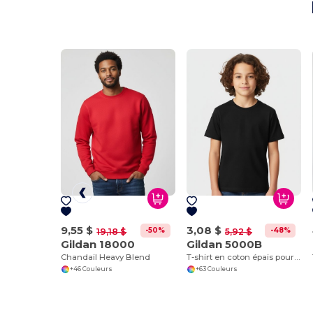
9,55 $
3,08 $
-50%
-48%
19,18 $
5,92 $
Gildan 18000
Gildan 5000B
Chandail Heavy Blend
T-shirt en coton épais pour jeunes 8,8 oz
+46 Couleurs
+63 Couleurs