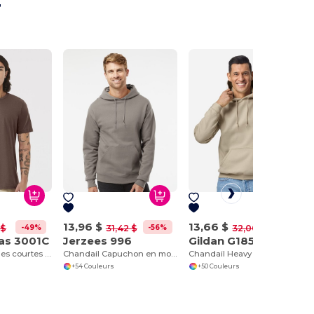
r
13,96 $
13,66 $
-49%
-56%
-57%
 $
31,42 $
32,00 $
as 3001C
Jerzees 996
Gildan G185
T-shirt à manches courtes en jersey
Chandail Capuchon en molleton
Chandail Heavy Blend avec capuche
+54 Couleurs
+50 Couleurs