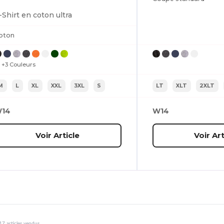
-Shirt en coton ultra
oton
+3 Couleurs
M
L
XL
XXL
3XL
S
LT
XLT
2XLT
14
W14
Voir Article
Voir Art
7 articles vendus