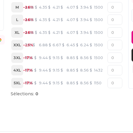
M
-26%
4.48
$
4.35
$
4.21
$
4.07
$
3.94
$
1500
L
-26%
4.48
$
4.35
$
4.21
$
4.07
$
3.94
$
1500
XL
-26%
4.48
$
4.35
$
4.21
$
4.07
$
3.94
$
1500
XXL
-25%
7.10
$
6.88
$
6.67
$
6.45
$
6.24
$
1500
3XL
-17%
9.74
$
9.44
$
9.15
$
8.85
$
8.56
$
1500
4XL
-17%
9.74
$
9.44
$
9.15
$
8.85
$
8.56
$
1432
5XL
-17%
9.74
$
9.44
$
9.15
$
8.85
$
8.56
$
1150
Sélections:
0