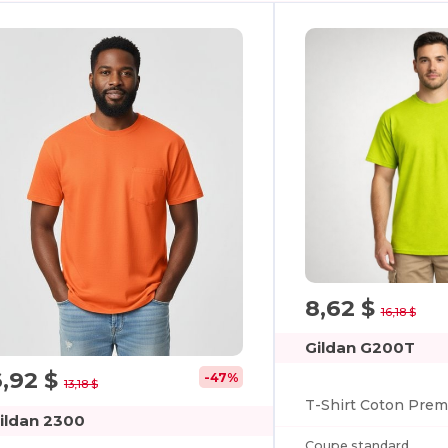
8,62 $
16,18 $
Gildan G200T
6,92 $
-47%
13,18 $
ildan 2300
Coupe standard