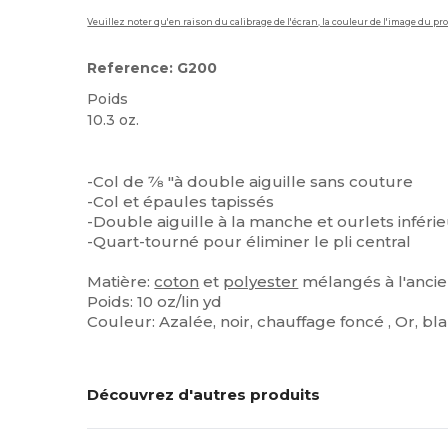
Veuillez noter qu'en raison du calibrage de l'écran, la couleur de l'image du p
Reference: G200
Poids
10.3 oz.
Personnalisé
Étiquette détachable
Stock élévé
-Col de ⅞ "à double aiguille sans couture
-Col et épaules tapissés
-Double aiguille à la manche et ourlets inféri
-Quart-tourné pour éliminer le pli central
Matière:
coton
et
polyester
mélangés à l'anci
Poids: 10 oz/lin yd
Couleur: Azalée, noir, chauffage foncé , Or, bla
Découvrez d'autres produits