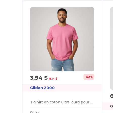
3,94 $
-52%
8,14 $
Gildan 2000
T-Shirt en coton ultra lourd pour adultes
G
Coton