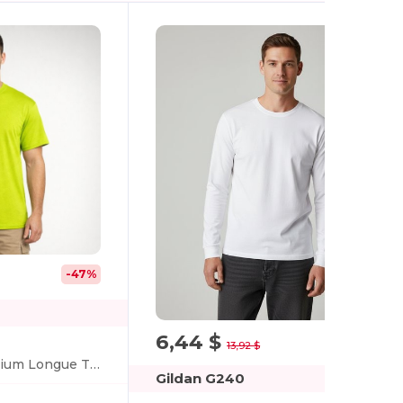
-47%
6,44 $
-54%
13,92 $
T-Shirt Coton Premium Longue Taille
Gildan G240