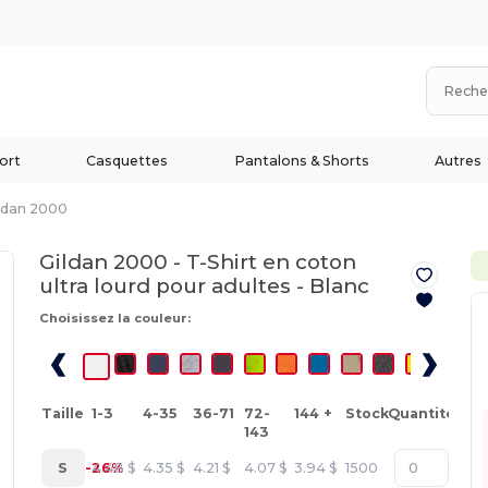
ort
Casquettes
Pantalons & Shorts
Autres
ldan 2000
Gildan 2000 - T-Shirt en coton
ultra lourd pour adultes -
Blanc
Choisissez la couleur:
Taille
1-3
4-35
36-71
72-
144 +
Stock
Quantité
143
S
-26%
4.48
$
4.35
$
4.21
$
4.07
$
3.94
$
1500