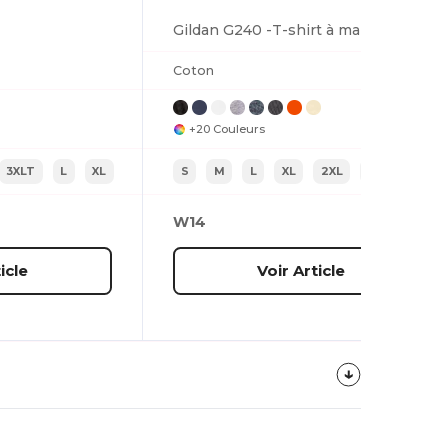
Gildan G240 -T-shirt à manches longues en coton| Wordans
Coton
+20 Couleurs
3XLT
L
XL
S
M
L
XL
2XL
3XL
W14
icle
Voir Article