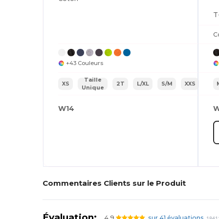
T
C
+43 Couleurs
Taille
XS
2T
L/XL
S/M
XXS
Unique
W14
W
Commentaires Clients sur le Produit
Évaluation:
4.9
sur 41 évaluations
18411