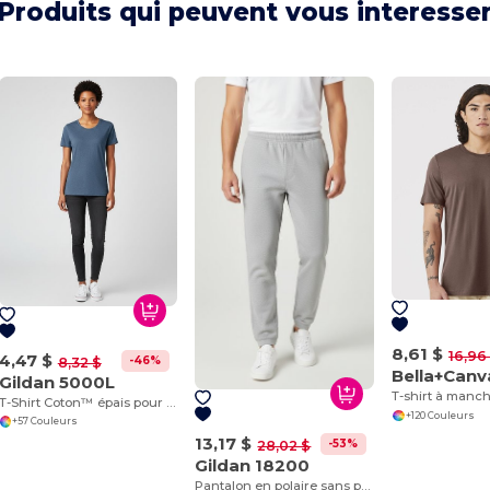
Produits qui peuvent vous interesse
8,61 $
16,96
4,47 $
-46%
8,32 $
Bella+Canv
Gildan 5000L
T-Shirt Coton™ épais pour femmes
+120 Couleurs
+57 Couleurs
13,17 $
-53%
28,02 $
Gildan 18200
Pantalon en polaire sans poches