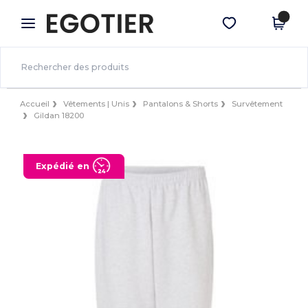
×
Appli Egotier
Obtenir l'appli
Meilleurs prix sur l’app !
Accueil
Vêtements | Unis
Pantalons & Shorts
Survêtement
Gildan 18200
Expédié en