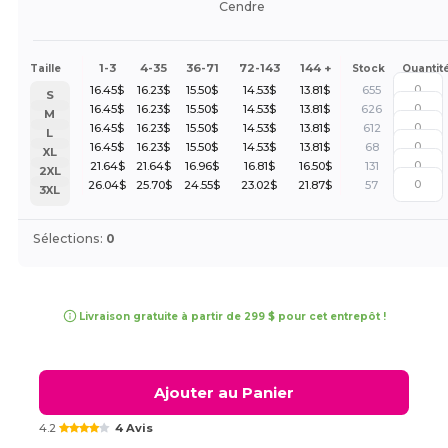
Cendre
1-3
4-35
36-71
72-143
144 +
Taille
Stock
Quantit
16.45
$
16.23
$
15.50
$
14.53
$
13.81
$
655
S
16.45
$
16.23
$
15.50
$
14.53
$
13.81
$
626
M
16.45
$
16.23
$
15.50
$
14.53
$
13.81
$
612
L
16.45
$
16.23
$
15.50
$
14.53
$
13.81
$
68
XL
21.64
$
21.64
$
16.96
$
16.81
$
16.50
$
131
2XL
26.04
$
25.70
$
24.55
$
23.02
$
21.87
$
57
3XL
Sélections:
0
Livraison gratuite à partir de 299 $ pour cet entrepôt !
Ajouter au Panier
4.2
4 Avis