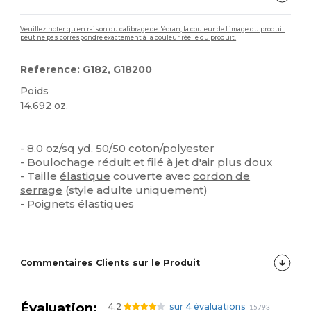
Veuillez noter qu'en raison du calibrage de l'écran, la couleur de l'image du produit
peut ne pas correspondre exactement à la couleur réelle du produit.
Reference: G182, G18200
Poids
14.692 oz.
Personnalisé
Stock élévé
- 8.0 oz/sq yd,
50/50
coton/polyester
- Boulochage réduit et filé à jet d'air plus doux
- Taille
élastique
couverte avec
cordon de
serrage
(style adulte uniquement)
- Poignets élastiques
Commentaires Clients sur le Produit
Évaluation:
4.2
sur 4 évaluations
15793