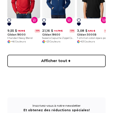
9,55 $
21,16 $
3,08 $
19,18 $
44,78 $
5,92 $
-50%
-53%
-48%
Gildan 18000
Gildan 18600
Gildan 5000B
Chandail Heavy Blend
Sweat à Capuche Zippé Confort et Style
T-shirt en coton épais pour jeunes 8,8 oz
+46 Couleurs
+23 Couleurs
+63 Couleurs
Afficher tout
Inscrivez-vous à notre newsletter
Et obtenez des réductions spéciales!