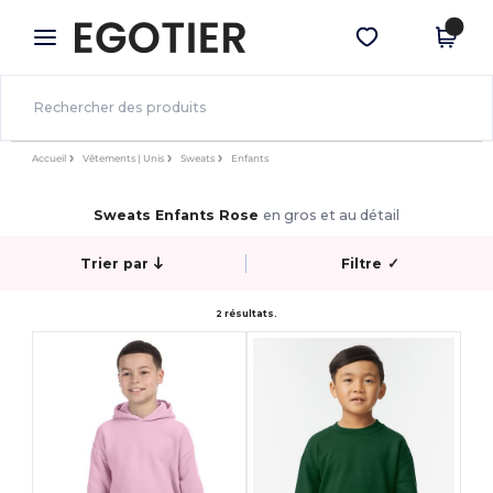
×
Appli Egotier
Obtenir l'appli
Meilleurs prix sur l’app !
Accueil
Vêtements | Unis
Sweats
Enfants
Sweats Enfants Rose
en gros et au détail
Trier par
Filtre
✓
2 résultats.