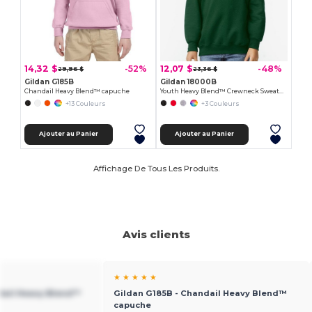
14,32 $
12,07 $
-52%
-48%
29,96 $
23,36 $
Gildan G185B
Gildan 18000B
Chandail Heavy Blend™ capuche
Youth Heavy Blend™ Crewneck Sweatshirt
+13 Couleurs
+3 Couleurs
Ajouter au Panier
Ajouter au Panier
Affichage De Tous Les Produits.
Avis clients
★ ★ ★ ★ ★
dail Heavy Blend™
Gildan G185B - Chandail Heavy Blend™
capuche