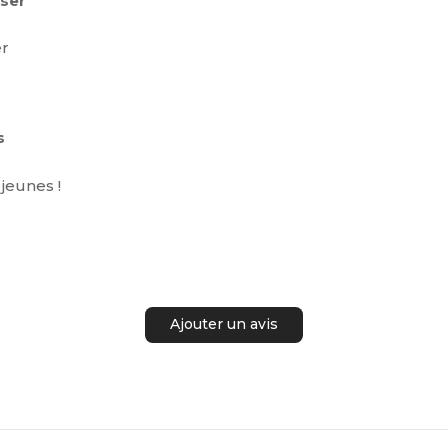
sser
er
s
jeunes !
Ajouter un avis