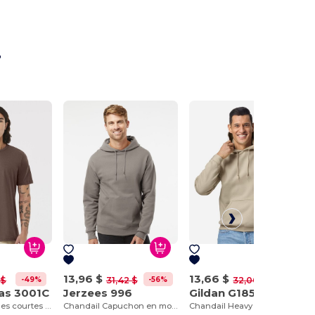
r
13,96 $
13,66 $
-49%
-56%
-57%
 $
31,42 $
32,00 $
as 3001C
Jerzees 996
Gildan G185
T-shirt à manches courtes en jersey
Chandail Capuchon en molleton
Chandail Heavy Blend avec capuche