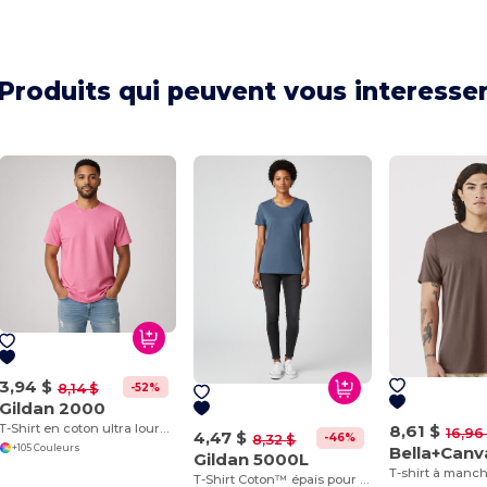
Produits qui peuvent vous interesse
3,94 $
-52%
8,14 $
Gildan 2000
8,61 $
T-Shirt en coton ultra lourd pour adultes
16,96
4,47 $
-46%
8,32 $
+105 Couleurs
Bella+Canv
Gildan 5000L
T-Shirt Coton™ épais pour femmes