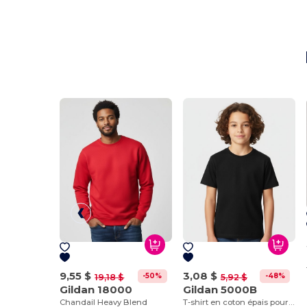
9,55 $
3,08 $
-50%
-48%
19,18 $
5,92 $
Gildan 18000
Gildan 5000B
Chandail Heavy Blend
T-shirt en coton épais pour jeunes 8,8 oz