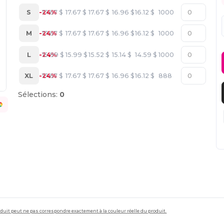
S
-24%
17.67
$
17.67
$
17.67
$
16.96
$
16.12
$
1000
M
-24%
17.67
$
17.67
$
17.67
$
16.96
$
16.12
$
1000
L
-24%
15.99
$
15.99
$
15.52
$
15.14
$
14.59
$
1000
XL
-24%
17.67
$
17.67
$
17.67
$
16.96
$
16.12
$
888
Sélections:
0
roduit peut ne pas correspondre exactement à la couleur réelle du produit.