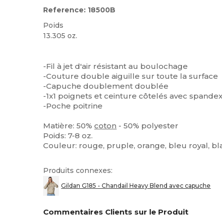
Reference: 18500B
Poids
13.305 oz.
Personnalisé
Stock élévé
-Fil à jet d'air résistant au boulochage
-Couture double aiguille sur toute la surface
-Capuche doublement doublée
-1x1 poignets et ceinture côtelés avec spande
-Poche poitrine
Matière: 50%
coton
- 50% polyester
Poids: 7-8 oz.
Couleur: rouge, pruple, orange, bleu royal, bla
Produits connexes:
Gildan G185 - Chandail Heavy Blend avec capuche
Commentaires Clients sur le Produit