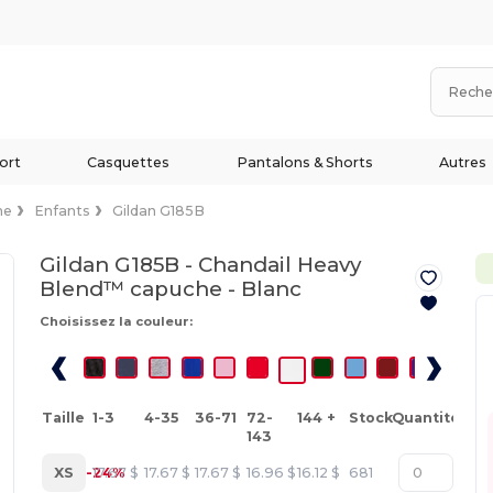
ort
Casquettes
Pantalons & Shorts
Autres
he
Enfants
Gildan G185B
Gildan G185B - Chandail Heavy
Blend™ capuche -
Blanc
Choisissez la couleur:
Taille
1-3
4-35
36-71
72-
144 +
Stock
Quantité
143
XS
-24%
17.67
$
17.67
$
17.67
$
16.96
$
16.12
$
681