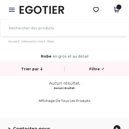
×
Appli Egotier
Obtenir l'appli
Meilleurs prix sur l’app !
Accueil
Vêtements | Unis
Robe
Robe
en gros et au détail
Trier par
Filtre
✓
Aucun résultat.
Aucun résultat.
Affichage De Tous Les Produits.
Contactez-nous