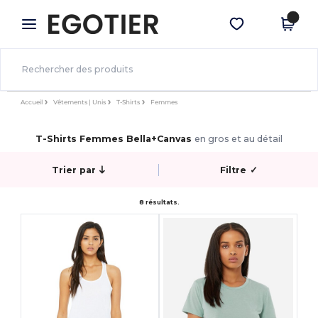
×
Appli Egotier
Obtenir l'appli
Meilleurs prix sur l’app !
Accueil
Vêtements | Unis
T-Shirts
Femmes
T-Shirts Femmes Bella+Canvas
en gros et au détail
Trier par
Filtre
✓
8 résultats.