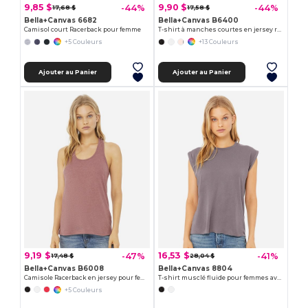
9,85 $
9,90 $
-44%
-44%
17,68 $
17,58 $
Bella+Canvas 6682
Bella+Canvas B6400
Camisol court Racerback pour femme
T-shirt à manches courtes en jersey relaxant Missy's
+5 Couleurs
+13 Couleurs
Ajouter au Panier
Ajouter au Panier
9,19 $
16,53 $
-47%
-41%
17,48 $
28,04 $
Bella+Canvas B6008
Bella+Canvas 8804
Camisole Racerback en jersey pour femme
T-shirt musclé fluide pour femmes avec poignet roulé
+5 Couleurs