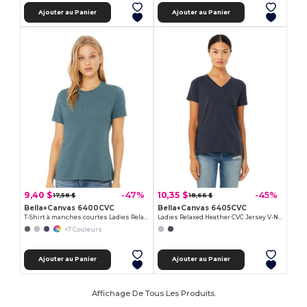
Ajouter au Panier
Ajouter au Panier
9,40 $
10,35 $
-47%
-45%
17,58 $
18,66 $
Bella+Canvas 6400CVC
Bella+Canvas 6405CVC
T-Shirt à manches courtes Ladies Relaxed Heather Cvc
Ladies Relaxed Heather CVC Jersey V-Neck T-Shirt
+7 Couleurs
Ajouter au Panier
Ajouter au Panier
Affichage De Tous Les Produits.