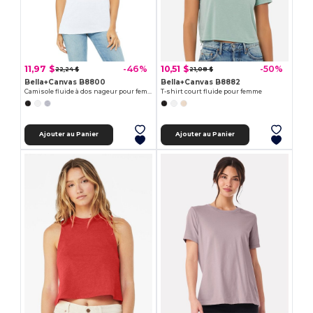
11,97 $
10,51 $
-46%
-50%
22,24 $
21,08 $
Bella+Canvas B8800
Bella+Canvas B8882
Camisole fluide à dos nageur pour femmes
T-shirt court fluide pour femme
Ajouter au Panier
Ajouter au Panier