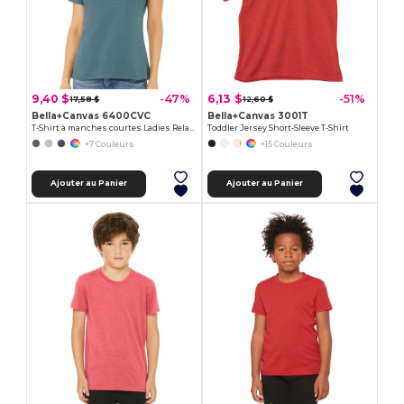
9,40 $
6,13 $
-47%
-51%
17,58 $
12,60 $
Bella+Canvas 6400CVC
Bella+Canvas 3001T
T-Shirt à manches courtes Ladies Relaxed Heather Cvc
Toddler Jersey Short-Sleeve T-Shirt
+7 Couleurs
+15 Couleurs
Ajouter au Panier
Ajouter au Panier