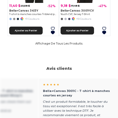
11,40 $
9,18 $
-52%
-47%
23,58 $
17,48 $
Bella+Canvas 3413Y
Bella+Canvas 3001YCV
T-shirt à manches courtes Triblend pour jeune
Youth CVC Jersey T-Shirt
+11 Couleurs
+10 Couleurs
Ajouter au Panier
Ajouter au Panier
Affichage De Tous Les Produits.
Avis clients
★ ★ ★ ★ ★
- T-shirt à manches
Bella+Canvas 3001C - T-shirt à manches
laxant Missy's
courtes en jersey
ou can check them out
C'est un produit formidable, le toucher du
tissu est exceptionnel. Il est très facile à
rand.ca
utiliser avec la technique DTF. Je
recommande vivement ce produit, et