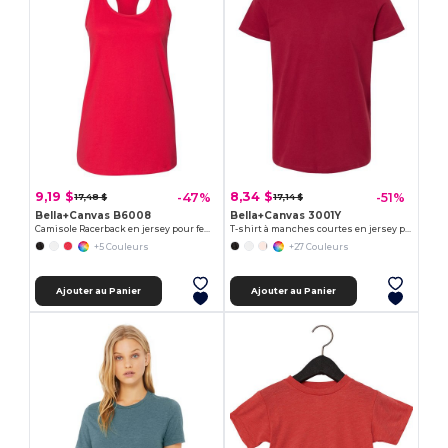
9,19 $
8,34 $
-47%
-51%
17,48 $
17,14 $
Bella+Canvas B6008
Bella+Canvas 3001Y
Camisole Racerback en jersey pour femme
T-shirt à manches courtes en jersey pour les jeunes
+5 Couleurs
+27 Couleurs
Ajouter au Panier
Ajouter au Panier