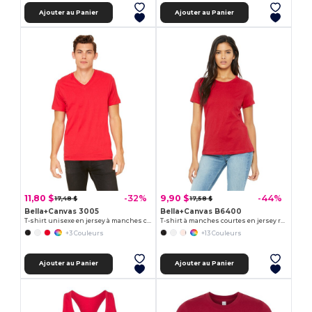
Ajouter au Panier
Ajouter au Panier
11,80 $
9,90 $
-32%
-44%
17,48 $
17,58 $
Bella+Canvas 3005
Bella+Canvas B6400
T-shirt unisexe en jersey à manches courtes et col en V
T-shirt à manches courtes en jersey relaxant Missy's
+3 Couleurs
+13 Couleurs
Ajouter au Panier
Ajouter au Panier