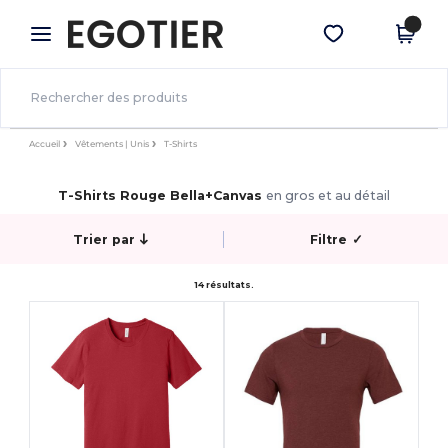
×
Appli Egotier
Obtenir l'appli
Meilleurs prix sur l’app !
Accueil
Vêtements | Unis
T-Shirts
T-Shirts Rouge Bella+Canvas
en gros et au détail
Trier par
Filtre
✓
14 résultats.