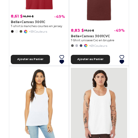
8,61 $
-49%
16,96 $
Bella+Canvas 3001C
T-shirt à manches courtes en jersey
8,83 $
-49%
17,22 $
+59 Couleurs
Bella+Canvas 3001CVC
T-Shirt unisexe Cvc en bruyère
+69 Couleurs
Ajouter au Panier
Ajouter au Panier