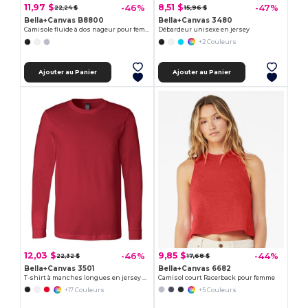
11,97 $
8,51 $
-46%
-47%
22,24 $
15,96 $
Bella+Canvas B8800
Bella+Canvas 3480
Camisole fluide à dos nageur pour femmes
Débardeur unisexe en jersey
+2 Couleurs
Ajouter au Panier
Ajouter au Panier
12,03 $
9,85 $
-46%
-44%
22,32 $
17,68 $
Bella+Canvas 3501
Bella+Canvas 6682
T-shirt à manches longues en jersey pour hommes
Camisol court Racerback pour femme
+17 Couleurs
+5 Couleurs