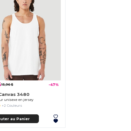
$
15,96 $
-47%
+Canvas 3480
r unisexe en jersey
+2 Couleurs
outer au Panier