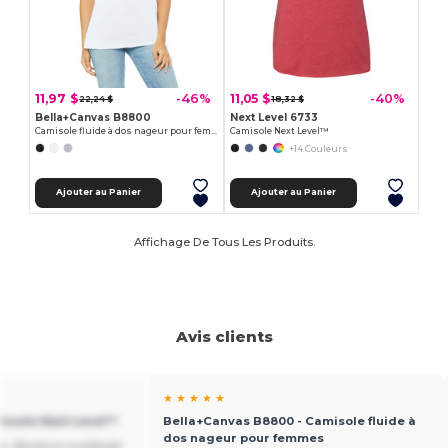
11,97 $
11,05 $
-46%
-40%
22,24 $
18,32 $
Bella+Canvas B8800
Next Level 6733
Camisole fluide à dos nageur pour femmes
Camisole Next Level™
+14 Couleurs
Ajouter au Panier
Ajouter au Panier
Affichage De Tous Les Produits.
Avis clients
★ ★ ★ ★ ★
misole Next Level™
Bella+Canvas B8800 - Camisole fluide à
dos nageur pour femmes
s. Bordure surélevée