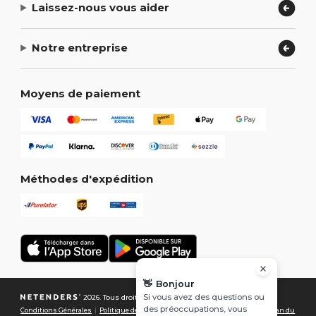
Laissez-nous vous aider
Notre entreprise
Moyens de paiement
Méthodes d'expédition
👋
Bonjour
Si vous avez des questions ou
2026. Tous droits réservés
des préoccupations, vous
Conditions Générales
|
Politique de Confidentialité
|
Politique de Cookies
|
Plan du