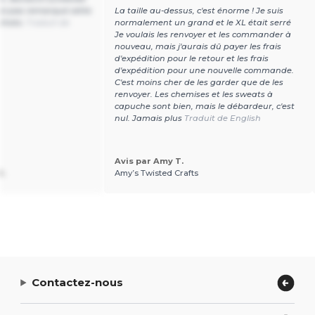
'ai pas remarqué cette
La taille au-dessus, c'est énorme ! Je suis
 photo.
Traduit de
normalement un grand et le XL était serré
Je voulais les renvoyer et les commander à
nouveau, mais j'aurais dû payer les frais
d'expédition pour le retour et les frais
d'expédition pour une nouvelle commande.
C'est moins cher de les garder que de les
renvoyer. Les chemises et les sweats à
capuche sont bien, mais le débardeur, c'est
nul. Jamais plus
Traduit de English
Avis par Amy T.
B.
Amy’s Twisted Crafts
Contactez-nous