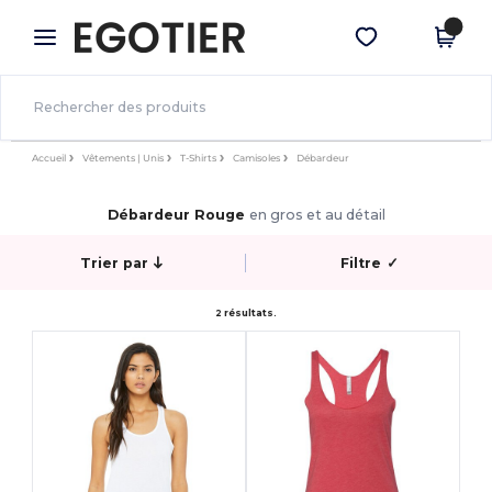
×
Appli Egotier
Obtenir l'appli
Meilleurs prix sur l’app !
Accueil
Vêtements | Unis
T-Shirts
Camisoles
Débardeur
Débardeur Rouge
en gros et au détail
Trier par
Filtre
✓
2 résultats.