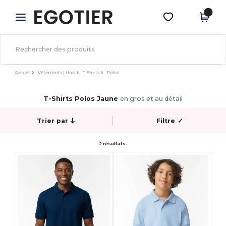
×
Appli Egotier
Obtenir l'appli
Meilleurs prix sur l’app !
Accueil
Vêtements | Unis
T-Shirts
Polos
T-Shirts Polos Jaune
en gros et au détail
Trier par
Filtre
✓
2 résultats.