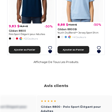
8,88 $
-50%
17,60 $
9,83 $
-50%
19,54 $
Gildan 8800B
Gildan 8800
Youth DryBlend™ Jersey Sport Shirt
Polo Sport Élégant pour Adultes
+4 Couleurs
+12 Couleurs
Ajouter au Panier
Ajouter au Panier
Affichage De Tous Les Produits.
Avis clients
★ ★ ★ ★ ★
port Élégant pour
Gildan 8800 - Polo Sport Élégant pour
Adultes