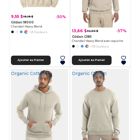
9,55 $
-50%
19,18 $
Gildan 18000
Chandail Heavy Blend
13,66 $
-57%
32,00 $
+21 Couleurs
Gildan G185
Chandail Heavy Blend avec capuche
+33 Couleurs
Ajouter au Panier
Ajouter au Panier
Organic Cotton
Organic Cotton