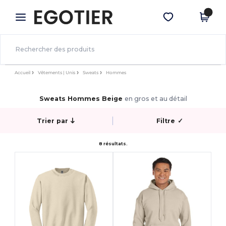
×
Appli Egotier
Obtenir l'appli
Meilleurs prix sur l’app !
Accueil
Vêtements | Unis
Sweats
Hommes
Sweats Hommes Beige
en gros et au détail
Trier par
Filtre
✓
8 résultats.