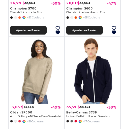
26,79 $
20,81 $
-50%
-47%
53,50 $
39,50 $
Champion S700
Champion S600
Chandail à capuche Eco
Chandail à col ras du cou Eco
+27 Couleurs
+25 Couleurs
Ajouter au Panier
Ajouter au Panier
13,03 $
35,59 $
-49%
-39%
25,62 $
58,34 $
Gildan SF000
Bella+Canvas 3739
Adult Softstyle® Fleece Crew Sweatshirt
Unisex Full-Zip Hooded Sweatshirt
+21 Couleurs
+17 Couleurs