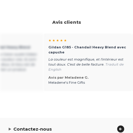
Avis clients
★ ★ ★ ★ ★
dail Heavy Blend
Gildan G185 - Chandail Heavy Blend avec
capuche
des Coton ouaté Gildan
 couleur vive, ils sont
La couleur est magnifique, et l'intérieur est
doux, le tissu est de
tout doux. C'est de belle facture.
Traduit de
c’est un produis
English
Avis par Meladene G.
Meladene's Fine Gifts
Contactez-nous