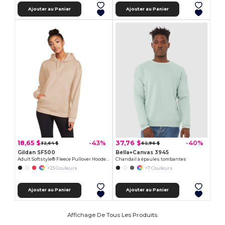
Ajouter au Panier
Ajouter au Panier
18,65 $
37,76 $
-43%
-40%
32,64 $
62,96 $
Gildan SF500
Bella+Canvas 3945
Adult Softstyle® Fleece Pullover Hooded Sweatshirt
Chandail à épaules tombantes
+23 Couleurs
+7 Couleurs
Ajouter au Panier
Ajouter au Panier
Affichage De Tous Les Produits.