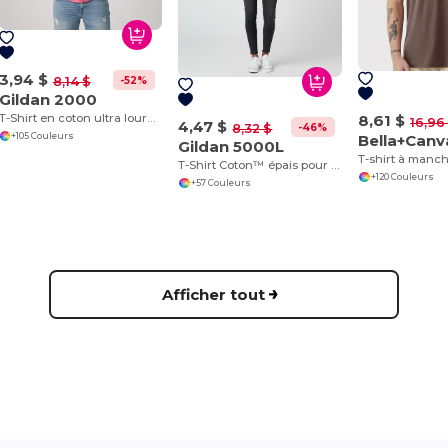
3,94 $
-52%
8,14 $
Gildan 2000
8,61 $
T-Shirt en coton ultra lourd pour adultes
16,96
4,47 $
-46%
8,32 $
+105 Couleurs
Bella+Canv
Gildan 5000L
T-Shirt Coton™ épais pour femmes
+120 Couleurs
+57 Couleurs
Afficher tout