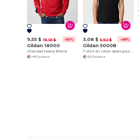
9,55 $
3,08 $
-50%
-48%
19,18 $
5,92 $
Gildan 18000
Gildan 5000B
Chandail Heavy Blend
T-shirt en coton épais pour jeunes 8,8 oz
+46 Couleurs
+63 Couleurs