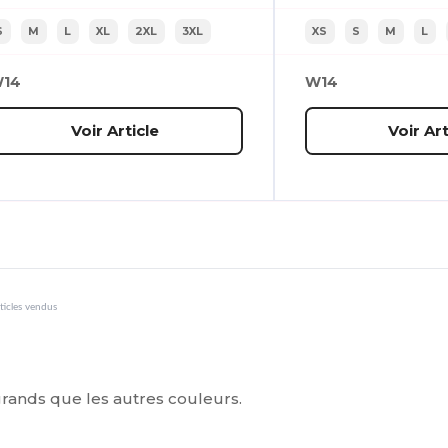
S
M
L
XL
2XL
3XL
XS
S
M
L
14
W14
Voir Article
Voir Art
ticles vendus
 grands que les autres couleurs.