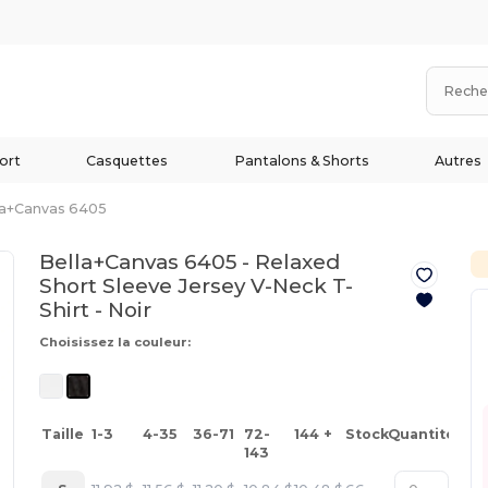
ort
Casquettes
Pantalons & Shorts
Autres
la+Canvas 6405
Bella+Canvas 6405 - Relaxed
Short Sleeve Jersey V-Neck T-
Shirt -
Noir
Choisissez la couleur:
Taille
1-3
4-35
36-71
72-
144 +
Stock
Quantité
143