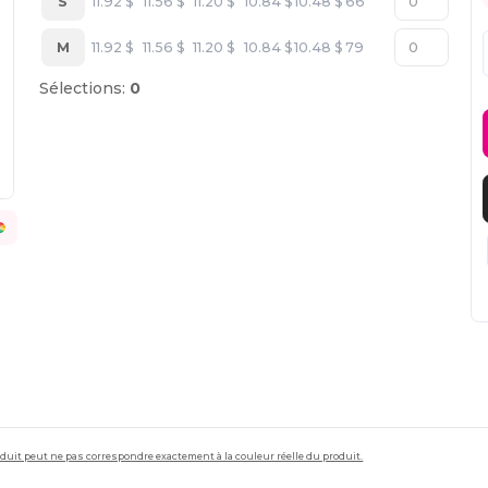
S
11.92
$
11.56
$
11.20
$
10.84
$
10.48
$
66
M
11.92
$
11.56
$
11.20
$
10.84
$
10.48
$
79
Sélections:
0
roduit peut ne pas correspondre exactement à la couleur réelle du produit.