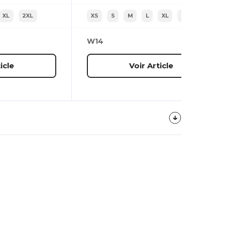
XL
2XL
XS
S
M
L
XL
2XL
W14
icle
Voir Article