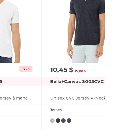
10,45 $
-32%
-47%
19,88 $
5
Bella+Canvas 3005CVC
T-shirt unisexe en jersey à manches courtes et col en V
Unisex CVC Jersey V-Neck T-Shirt
Jersey