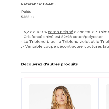
Reference: B6405
Poids
5.185 oz.
Étiquette détachable
Personnalisé
- 4,2 oz, 100 %
coton peigné
à anneaux, 30 sim
- Gris foncé chiné est 52/48 coton/polyester
- Le Triblend bleu, le Triblend violet et le Tr
. - Véritable coupe décontractée, coutures lat
Découvrez d'autres produits