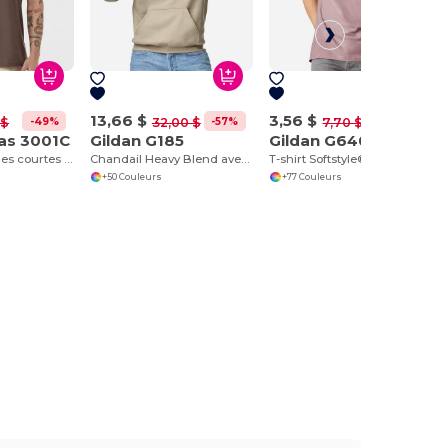
13,66 $
3,56 $
-49%
-57%
-54%
 $
32,00 $
7,70 $
as 3001C
Gildan G185
Gildan G640
T-shirt à manches courtes en jersey
Chandail Heavy Blend avec capuche
T-shirt Softstyle® 4,5 oz
+50 Couleurs
+77 Couleurs