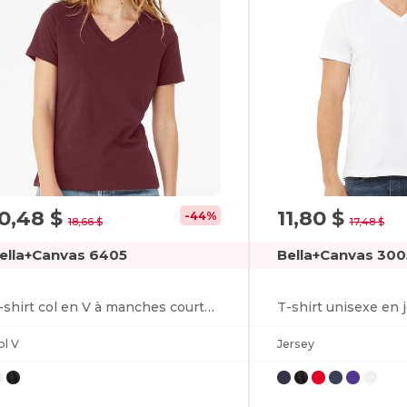
10,48 $
11,80 $
-44%
18,66 $
17,48 $
ella+Canvas 6405
Bella+Canvas 300
T-shirt col en V à manches courtes Missy Jersey
ol V
Jersey