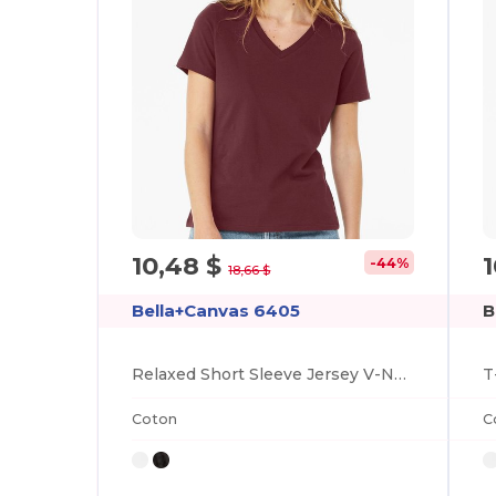
10,48 $
-44%
18,66 $
Bella+Canvas 6405
B
Relaxed Short Sleeve Jersey V-Neck T-Shirt
Coton
C