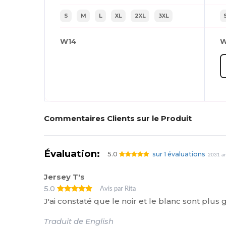
S
M
L
XL
2XL
3XL
W14
W
Commentaires Clients sur le Produit
Évaluation:
5.0
sur 1 évaluations
2031 ar
Jersey T's
5.0
Avis par Rita
J'ai constaté que le noir et le blanc sont plus
Traduit de English