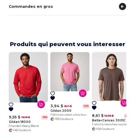
Commandes en gros
Produits qui peuvent vous interesser
3,94 $
8,14 $
-52%
Gildan 2000
T-Shirt en coton ultra lourd pour adultes
8,61 $
16,96 $
-49%
9,55 $
19,18 $
-50%
+105 Couleurs
Bella+Canvas 3001C
Gildan 18000
T-shirt à manches courtes en jersey
Chandail Heavy Blend
+120 Couleurs
+46 Couleurs