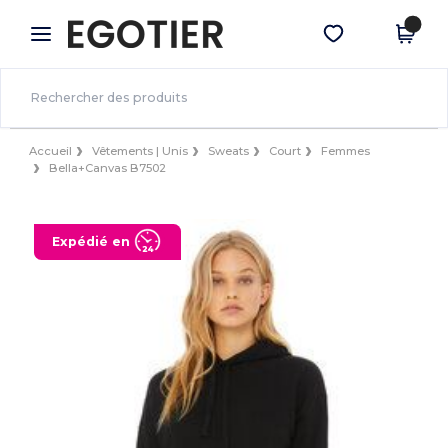
×
Appli Egotier
Obtenir l'appli
Meilleurs prix sur l’app !
Accueil
Vêtements | Unis
Sweats
Court
Femmes
Bella+Canvas B7502
Expédié en