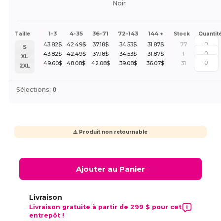
Noir
1-3
4-35
36-71
72-143
144 +
Taille
Stock
Quantit
43.82
$
42.49
$
37.18
$
34.53
$
31.87
$
77
S
43.82
$
42.49
$
37.18
$
34.53
$
31.87
$
1
XL
49.60
$
48.08
$
42.08
$
39.08
$
36.07
$
31
2XL
Sélections:
0
⚠️ Produit non retournable
Ajouter au Panier
Livraison
Livraison gratuite à partir de 299 $ pour cet
entrepôt !