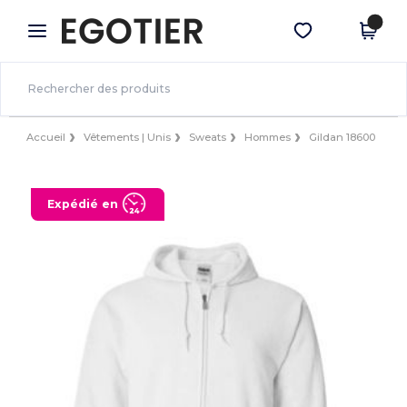
×
Appli Egotier
Obtenir l'appli
Meilleurs prix sur l’app !
Accueil
Vêtements | Unis
Sweats
Hommes
Gildan 18600
Expédié en