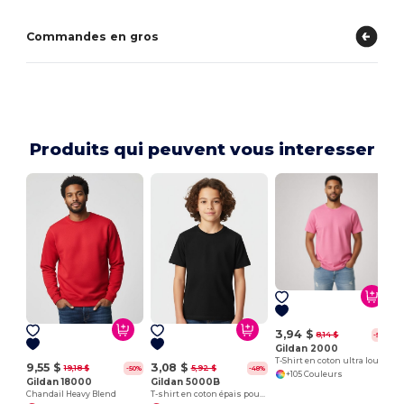
Commandes en gros
Produits qui peuvent vous interesser
3,94 $
8,14 $
-52%
Gildan 2000
T-Shirt en coton ultra lourd pour adultes
9,55 $
3,08 $
19,18 $
5,92 $
-50%
-48%
+105 Couleurs
Gildan 18000
Gildan 5000B
Chandail Heavy Blend
T-shirt en coton épais pour jeunes 8,8 oz