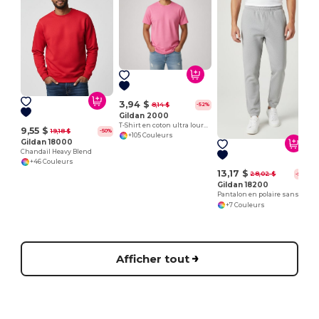
3,94 $
8,14 $
-52%
Gildan 2000
T-Shirt en coton ultra lourd pour adultes
9,55 $
19,18 $
-50%
+105 Couleurs
Gildan 18000
Chandail Heavy Blend
+46 Couleurs
13,17 $
28,02 $
-53%
Gildan 18200
Pantalon en polaire sans poches
+7 Couleurs
Afficher tout