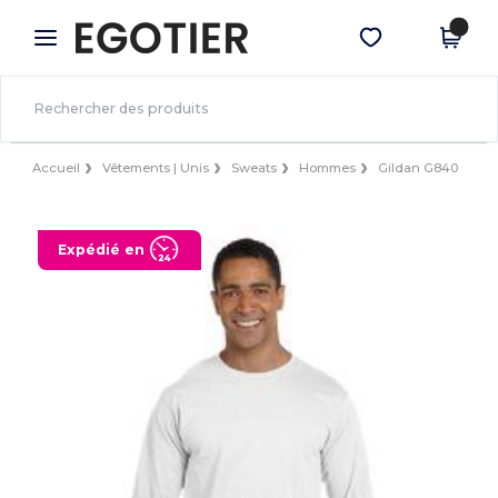
×
Appli Egotier
Obtenir l'appli
Meilleurs prix sur l’app !
Accueil
Vêtements | Unis
Sweats
Hommes
Gildan G840
Expédié en