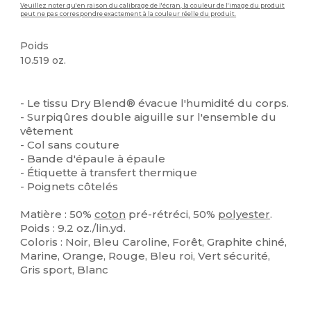
Veuillez noter qu'en raison du calibrage de l'écran, la couleur de l'image du produit
peut ne pas correspondre exactement à la couleur réelle du produit.
Poids
10.519 oz.
Personnalisé
Stock élévé
- Le tissu Dry Blend® évacue l'humidité du corps.
- Surpiqûres double aiguille sur l'ensemble du
vêtement
- Col sans couture
- Bande d'épaule à épaule
- Étiquette à transfert thermique
- Poignets côtelés
Matière : 50%
coton
pré-rétréci, 50%
polyester
.
Poids : 9.2 oz./lin.yd.
Coloris : Noir, Bleu Caroline, Forêt, Graphite chiné,
Marine, Orange, Rouge, Bleu roi, Vert sécurité,
Gris sport, Blanc