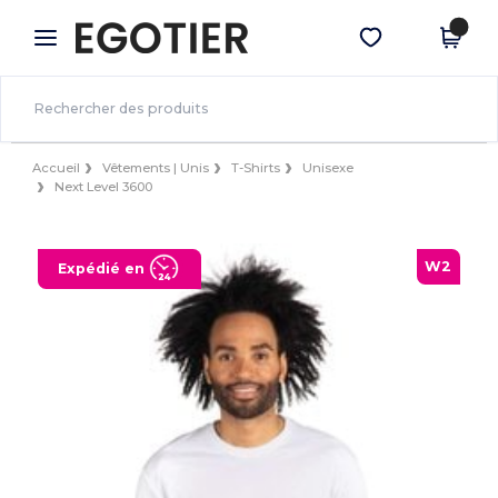
×
Appli Egotier
Obtenir l'appli
Meilleurs prix sur l’app !
Accueil
Vêtements | Unis
T-Shirts
Unisexe
Next Level 3600
W2
Expédié en