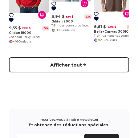
3,94 $
8,14 $
-52%
Gildan 2000
T-Shirt en coton ultra lourd pour adultes
8,61 $
16,96 $
-49%
9,55 $
19,18 $
-50%
+105 Couleurs
Bella+Canvas 3001C
Gildan 18000
T-shirt à manches courtes en jersey
Chandail Heavy Blend
+120 Couleurs
+46 Couleurs
Afficher tout
Inscrivez-vous à notre newsletter
Et obtenez des réductions spéciales!