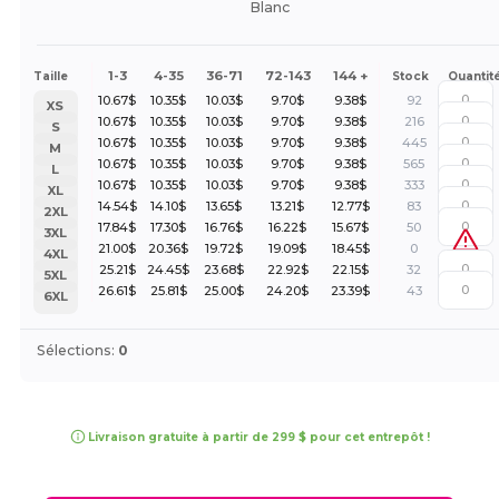
Blanc
1-3
4-35
36-71
72-143
144 +
Taille
Stock
Quantit
10.67
$
10.35
$
10.03
$
9.70
$
9.38
$
92
XS
10.67
$
10.35
$
10.03
$
9.70
$
9.38
$
216
S
10.67
$
10.35
$
10.03
$
9.70
$
9.38
$
445
M
10.67
$
10.35
$
10.03
$
9.70
$
9.38
$
565
L
10.67
$
10.35
$
10.03
$
9.70
$
9.38
$
333
XL
14.54
$
14.10
$
13.65
$
13.21
$
12.77
$
83
2XL
17.84
$
17.30
$
16.76
$
16.22
$
15.67
$
50
3XL
21.00
$
20.36
$
19.72
$
19.09
$
18.45
$
0
4XL
25.21
$
24.45
$
23.68
$
22.92
$
22.15
$
32
5XL
26.61
$
25.81
$
25.00
$
24.20
$
23.39
$
43
6XL
Sélections:
0
Livraison gratuite à partir de 299 $ pour cet entrepôt !