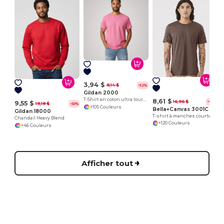
3,94 $
8,14 $
-52%
Gildan 2000
T-Shirt en coton ultra lourd pour adultes
8,61 $
16,96 $
-49%
9,55 $
19,18 $
-50%
+105 Couleurs
Bella+Canvas 3001C
Gildan 18000
T-shirt à manches courtes en jersey
Chandail Heavy Blend
+120 Couleurs
+46 Couleurs
Afficher tout