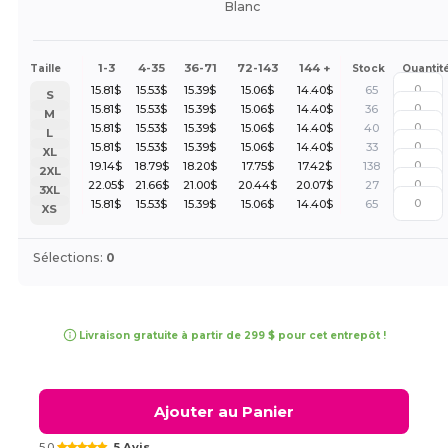
Blanc
1-3
4-35
36-71
72-143
144 +
Taille
Stock
Quantit
15.81
$
15.53
$
15.39
$
15.06
$
14.40
$
65
S
15.81
$
15.53
$
15.39
$
15.06
$
14.40
$
36
M
15.81
$
15.53
$
15.39
$
15.06
$
14.40
$
40
L
15.81
$
15.53
$
15.39
$
15.06
$
14.40
$
33
XL
19.14
$
18.79
$
18.20
$
17.75
$
17.42
$
138
2XL
22.05
$
21.66
$
21.00
$
20.44
$
20.07
$
27
3XL
15.81
$
15.53
$
15.39
$
15.06
$
14.40
$
65
XS
Sélections:
0
Livraison gratuite à partir de 299 $ pour cet entrepôt !
Ajouter au Panier
5.0
5 Avis