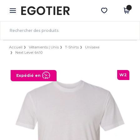
×
Appli Egotier
Obtenir l'appli
Meilleurs prix sur l’app !
Accueil
Vêtements | Unis
T-Shirts
Unisexe
Next Level 6410
W2
Expédié en