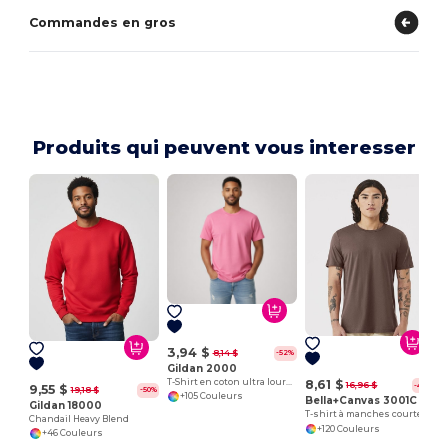
Commandes en gros
Produits qui peuvent vous interesser
3,94 $
8,14 $
-52%
Gildan 2000
T-Shirt en coton ultra lourd pour adultes
8,61 $
16,96 $
-49%
9,55 $
19,18 $
-50%
+105 Couleurs
Bella+Canvas 3001C
Gildan 18000
T-shirt à manches courtes en jersey
Chandail Heavy Blend
+120 Couleurs
+46 Couleurs