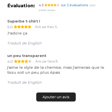
Évaluation:
4.5
sur 2 évaluations
2020
articles vendus
Superbe t-shirt !
5.0
Avis par Katy G.
J'adore ça
Traduit de English
un peu transparent
4.0
Avis par Gena R.
j'aime le style de la chemise, mais j'aimerais que le
tissu soit un peu plus épais
Traduit de English
Ajouter un avis