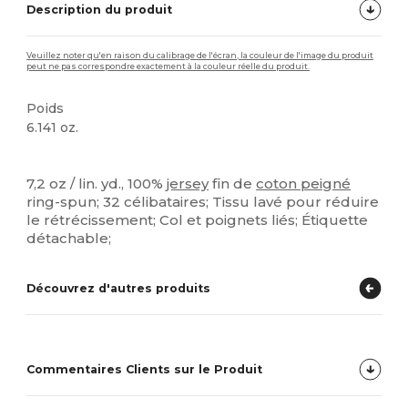
Description du produit
Veuillez noter qu'en raison du calibrage de l'écran, la couleur de l'image du produit
peut ne pas correspondre exactement à la couleur réelle du produit.
Poids
6.141 oz.
Étiquette détachable
Stock élévé
Personnalisé
7,2 oz / lin. yd., 100%
jersey
fin de
coton peigné
ring-spun; 32 célibataires; Tissu lavé pour réduire
le rétrécissement; Col et poignets liés; Étiquette
détachable;
Découvrez d'autres produits
Commentaires Clients sur le Produit