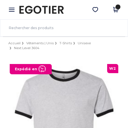
×
Appli Egotier
Obtenir l'appli
Meilleurs prix sur l’app !
Accueil
Vêtements | Unis
T-Shirts
Unisexe
Next Level 3604
W2
Expédié en