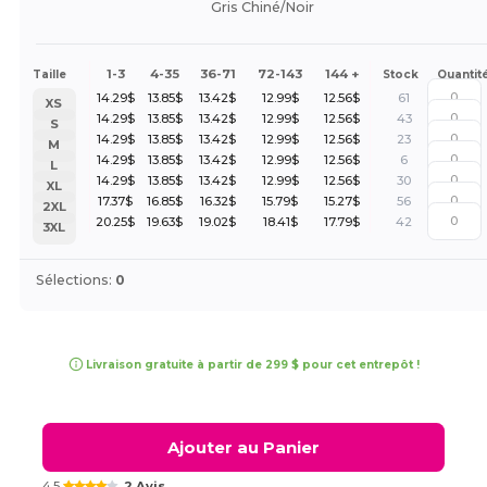
Gris Chiné/Noir
1-3
4-35
36-71
72-143
144 +
Taille
Stock
Quantit
14.29
$
13.85
$
13.42
$
12.99
$
12.56
$
61
XS
14.29
$
13.85
$
13.42
$
12.99
$
12.56
$
43
S
14.29
$
13.85
$
13.42
$
12.99
$
12.56
$
23
M
14.29
$
13.85
$
13.42
$
12.99
$
12.56
$
6
L
14.29
$
13.85
$
13.42
$
12.99
$
12.56
$
30
XL
17.37
$
16.85
$
16.32
$
15.79
$
15.27
$
56
2XL
20.25
$
19.63
$
19.02
$
18.41
$
17.79
$
42
3XL
Sélections:
0
Livraison gratuite à partir de 299 $ pour cet entrepôt !
Ajouter au Panier
4.5
2 Avis