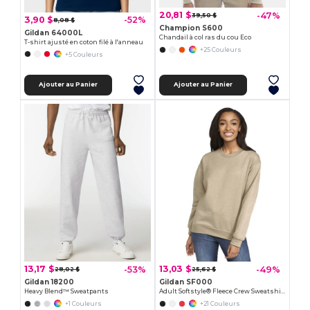
20,81 $
-47%
39,50 $
3,90 $
-52%
8,08 $
Champion S600
Gildan 64000L
Chandail à col ras du cou Eco
T-shirt ajusté en coton filé à l'anneau
+25 Couleurs
+5 Couleurs
Ajouter au Panier
Ajouter au Panier
13,17 $
13,03 $
-53%
-49%
28,02 $
25,62 $
Gildan 18200
Gildan SF000
Heavy Blend™ Sweatpants
Adult Softstyle® Fleece Crew Sweatshirt
+1 Couleurs
+21 Couleurs