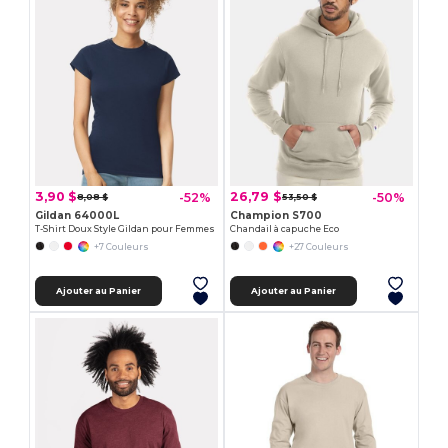
3,90 $
26,79 $
-52%
-50%
8,08 $
53,50 $
Gildan 64000L
Champion S700
T-Shirt Doux Style Gildan pour Femmes
Chandail à capuche Eco
+7 Couleurs
+27 Couleurs
Ajouter au Panier
Ajouter au Panier