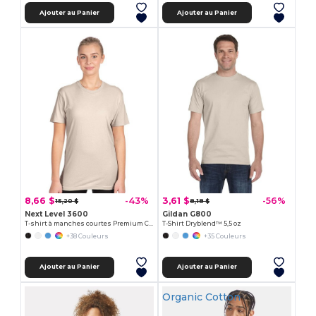
Ajouter au Panier
Ajouter au Panier
8,66 $
3,61 $
-43%
-56%
15,20 $
8,18 $
Next Level 3600
Gildan G800
T-shirt à manches courtes Premium Crew
T-Shirt Dryblend™ 5,5 oz
+38 Couleurs
+35 Couleurs
Ajouter au Panier
Ajouter au Panier
Organic Cotton