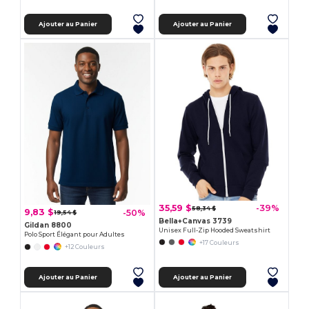
Ajouter au Panier
Ajouter au Panier
35,59 $
-39%
58,34 $
9,83 $
-50%
19,54 $
Bella+Canvas 3739
Gildan 8800
Unisex Full-Zip Hooded Sweatshirt
Polo Sport Élégant pour Adultes
+17 Couleurs
+12 Couleurs
Ajouter au Panier
Ajouter au Panier