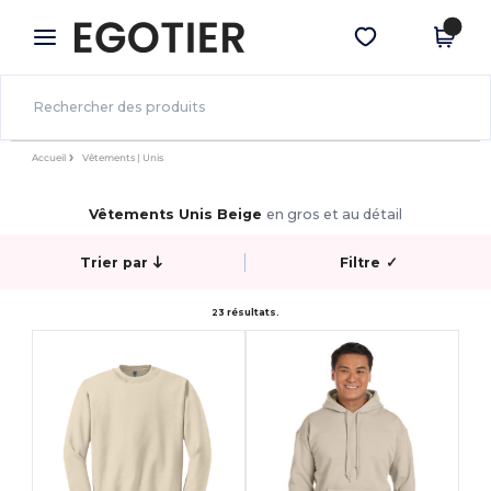
×
Appli Egotier
Obtenir l'appli
Meilleurs prix sur l’app !
Accueil
Vêtements | Unis
Vêtements Unis Beige
en gros et au détail
Trier par
Filtre
✓
23 résultats.