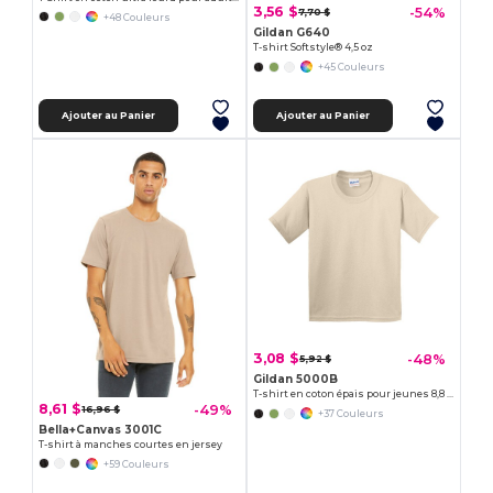
3,56 $
-54%
7,70 $
+48 Couleurs
Gildan G640
T-shirt Softstyle® 4,5 oz
+45 Couleurs
Ajouter au Panier
Ajouter au Panier
3,08 $
-48%
5,92 $
Gildan 5000B
T-shirt en coton épais pour jeunes 8,8 oz
8,61 $
-49%
16,96 $
+37 Couleurs
Bella+Canvas 3001C
T-shirt à manches courtes en jersey
+59 Couleurs