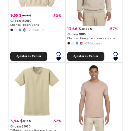
9,55 $
-50%
19,18 $
Gildan 18000
Chandail Heavy Blend
13,66 $
-57%
32,00 $
+21 Couleurs
Gildan G185
Chandail Heavy Blend avec capuche
+33 Couleurs
Ajouter au Panier
Ajouter au Panier
3,94 $
-52%
8,14 $
Gildan 2000
T-Shirt en coton ultra lourd pour adultes