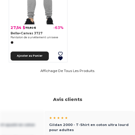
27,54 $
-63%
73,82 $
Bella+Canvas 3727
Pantalon de survêtement unisexe
Ajouter au Panier
Affichage De Tous Les Produits.
Avis clients
★ ★ ★ ★ ★
irt ajusté en coton
Gildan 2000 - T-Shirt en coton ultra lourd
pour adultes