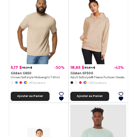
5,17 $
18,65 $
-50%
-43%
10,24 $
32,64 $
Gildan G650
Gildan SF500
Unisex Softstyle Midweight T-Shirt
Adult Softstyle® Fleece Pullover Hooded Sweatshirt
+8 Couleurs
+23 Couleurs
Ajouter au Panier
Ajouter au Panier