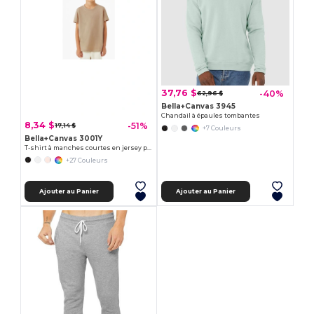
37,76 $
-40%
62,96 $
Bella+Canvas 3945
Chandail à épaules tombantes
8,34 $
-51%
17,14 $
+7 Couleurs
Bella+Canvas 3001Y
T-shirt à manches courtes en jersey pour les jeunes
+27 Couleurs
Ajouter au Panier
Ajouter au Panier