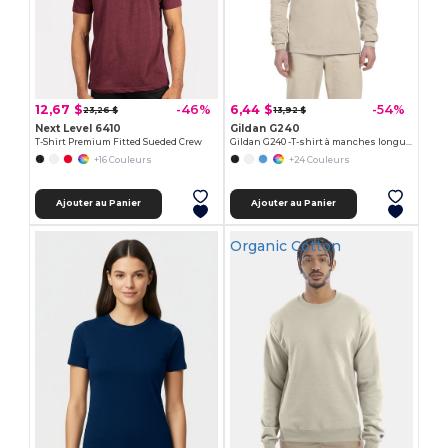
12,67 $
6,44 $
-46%
-54%
23,26 $
13,92 $
Next Level 6410
Gildan G240
T-Shirt Premium Fitted Sueded Crew
Gildan G240 -T-shirt à manches longues en coton| Wordans
+16 Couleurs
+24 Couleurs
Ajouter au Panier
Ajouter au Panier
Organic Cotton