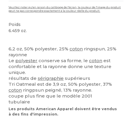
Veuillez noter qu'en raison du calibrage de l'écran, la couleur de l'image du produit
peut ne pas correspondre exactement à la couleur réelle du produit.
Poids
6.459 oz.
Made in USA
Stock élévé
Personnalisé
6,2 oz, 50% polyester, 25%
coton
ringspun, 25%
rayonne
Le
polyester
conserve sa forme, le
coton
est
confortable et la rayonne donne une texture
unique.
résultats de
sérigraphie
supérieurs
Tri Oatmeal est de 3,9 oz, 50% polyester, 37%
coton
ringpsun peigné, 13% rayonne.
coupe plus fine que le modèle 2001
tubulaire
Les produits American Apparel doivent être vendus
à des fins d'impression.