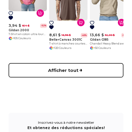
T
3,94 $
8,14 $
-52%
Gildan 2000
T-Shirt en coton ultra lourd pour adultes
8,61 $
13,66 $
16,96 $
32,00 $
-49%
-57%
+105 Couleurs
Bella+Canvas 3001C
Gildan G185
T-shirt à manches courtes en jersey
Chandail Heavy Blend avec capuche
+120 Couleurs
+50 Couleurs
Afficher tout
Inscrivez-vous à notre newsletter
Et obtenez des réductions spéciales!