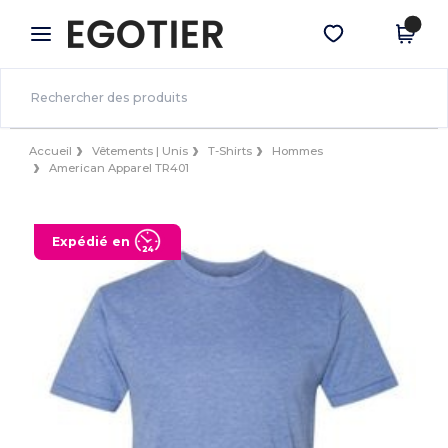
×
Appli Egotier
Obtenir l'appli
Meilleurs prix sur l’app !
Accueil
Vêtements | Unis
T-Shirts
Hommes
American Apparel TR401
Expédié en